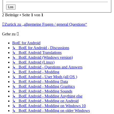
2 Beiträge • Seite
1
von
1
Zurück zu „allgemeine Fragen / general Questions“
Gehe zu
BotE for Android
↳ BotE for Android - Discussions
↳ BotE Android Translations
↳ BotE Android (Windows version)
↳ BotE Android (Linux)
↳ BotE Android - Questions and Answers
↳ BotE Android - Modding
↳ BotE Android - User Mods (all OS )
↳ BotE Android - Modding Data
↳ BotE Android - Modding Graphics
↳ BotE Android - Modding Sounds
↳ BotE Android - Modding Anything else
↳ BotE Android - Modding on Android
↳ BotE Android - Modding on Windows 10
↳ BotE Android - Modding on older Windows