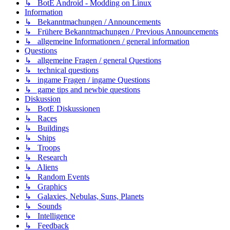
↳ BotE Android - Modding on Linux
Information
↳ Bekanntmachungen / Announcements
↳ Frühere Bekanntmachungen / Previous Announcements
↳ allgemeine Informationen / general information
Questions
↳ allgemeine Fragen / general Questions
↳ technical questions
↳ ingame Fragen / ingame Questions
↳ game tips and newbie questions
Diskussion
↳ BotE Diskussionen
↳ Races
↳ Buildings
↳ Ships
↳ Troops
↳ Research
↳ Aliens
↳ Random Events
↳ Graphics
↳ Galaxies, Nebulas, Suns, Planets
↳ Sounds
↳ Intelligence
↳ Feedback