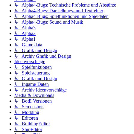
↳ Alpha4-Bugs: Technische Probleme und Abstürze
↳ Alpha4-Bugs: Darstellungs- und Textfehler
↳ Alpha4-Bugs: Spielfunktionen und Spieldaten
↳ Alpha4-Bugs: Sound und Musik
↳ Alpha3
↳ Alpha2
↳ Alpha1
↳ Game data
↳ Grafik und Design
↳ Archiv Grafik und Design
Ideenvorschläge
↳ Spielfunktionen
↳ Spielsteuerung
↳ Grafik und Design
↳ Ingame-Daten
↳ Archiv Ideenvorschläge
Media & Downloads
↳ BotE Versionen
↳ Screenshots
↳ Modding
↳ Editoren
↳ BuildingEditor
↳ ShipEditor