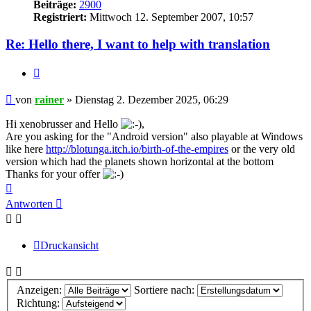
Beiträge:
2900
Registriert:
Mittwoch 12. September 2007, 10:57
Re: Hello there, I want to help with translation
Zitieren
Beitrag
von
rainer
»
Dienstag 2. Dezember 2025, 06:29
Hi xenobrusser and Hello
,
Are you asking for the "Android version" also playable at Windows
like here
http://blotunga.itch.io/birth-of-the-empires
or the very old
version which had the planets shown horizontal at the bottom
Thanks for your offer
Nach
oben
Antworten
Druckansicht
Anzeigen:
Sortiere nach:
Richtung: