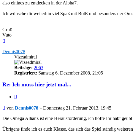
also einiges zu entdecken in der Alpha7.
Ich wünsche dir weiterhin viel Spaß mit BotE und besonders der Om
Gruß
Vuto
Nach
oben
Dennis0078
Vizeadmiral
Beiträge:
2063
Registriert:
Samstag 6. Dezember 2008, 21:05
Re: Ich muss hier jetzt mal...
Zitieren
Beitrag
von
Dennis0078
»
Donnerstag 21. Februar 2013, 19:45
Die Omega Allianz ist eine Herausforderung, ich hoffe Ihr habt geüb
Übrigens finde ich es auch Klasse, das sich das Spiel ständig weitere