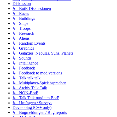
Diskussion
↳ BotE Diskussionen
↳ Races
↳ Buildings
↳ Ships
↳ Troops
↳ Research
↳ Aliens
↳ Random Events
↳ Graphics
↳ Galaxies, Nebulas, Suns, Planets
↳ Sounds
↳ Intelligence
↳ Feedback
↳ Feedback to mod versions
↳ Talk talk talk
↳ Multiplayer-Spielabsprachen
↳ Archiv Talk Talk
↳ NON-BotE
↳ Talk Talk rund um BotE
↳ Umfragen / Surveys
Developing (C++ only)
↳ Bugmeldungen / Bug reports