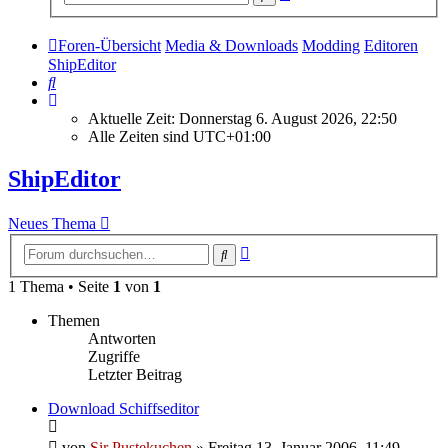
Suche
Foren-Übersicht
Media & Downloads
Modding
Editoren
ShipEditor
Suche
Aktuelle Zeit: Donnerstag 6. August 2026, 22:50
Alle Zeiten sind
UTC+01:00
ShipEditor
Neues Thema
Erweiterte
Suche
Suche
1 Thema • Seite
1
von
1
Themen
Antworten
Zugriffe
Letzter Beitrag
Download Schiffseditor
von
Sir Pustekuchen
»
Freitag 13. Januar 2006, 11:49