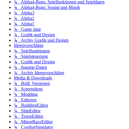
↳ Alpha4-Bugs: Spielfunktionen und Spieldaten
↳ Alpha4-Bugs: Sound und Musik
↳ Alpha3
↳ Alpha2
↳ Alpha1
↳ Game data
↳ Grafik und Design
↳ Archiv Grafik und Design
Ideenvorschläge
↳ Spielfunktionen
↳ Spielsteuerung
↳ Grafik und Design
↳ Ingame-Daten
↳ Archiv Ideenvorschläge
Media & Downloads
↳ BotE Versionen
↳ Screenshots
↳ Modding
↳ Editoren
↳ BuildingEditor
↳ ShipEditor
↳ TroopEditor
↳ MinorRaceEditor
↳ CombatSimulator