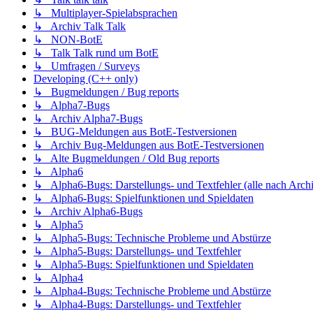
↳ Multiplayer-Spielabsprachen
↳ Archiv Talk Talk
↳ NON-BotE
↳ Talk Talk rund um BotE
↳ Umfragen / Surveys
Developing (C++ only)
↳ Bugmeldungen / Bug reports
↳ Alpha7-Bugs
↳ Archiv Alpha7-Bugs
↳ BUG-Meldungen aus BotE-Testversionen
↳ Archiv Bug-Meldungen aus BotE-Testversionen
↳ Alte Bugmeldungen / Old Bug reports
↳ Alpha6
↳ Alpha6-Bugs: Darstellungs- und Textfehler (alle nach Arch
↳ Alpha6-Bugs: Spielfunktionen und Spieldaten
↳ Archiv Alpha6-Bugs
↳ Alpha5
↳ Alpha5-Bugs: Technische Probleme und Abstürze
↳ Alpha5-Bugs: Darstellungs- und Textfehler
↳ Alpha5-Bugs: Spielfunktionen und Spieldaten
↳ Alpha4
↳ Alpha4-Bugs: Technische Probleme und Abstürze
↳ Alpha4-Bugs: Darstellungs- und Textfehler