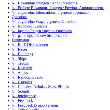
↳ Bekanntmachungen / Announcements
↳ Frühere Bekanntmachungen / Previous Announcements
↳ allgemeine Informationen / general information
Questions
↳ allgemeine Fragen / general Questions
↳ technical questions
↳ ingame Fragen / ingame Questions
↳ game tips and newbie questions
Diskussion
↳ BotE Diskussionen
↳ Races
↳ Buildings
↳ Ships
↳ Troops
↳ Research
↳ Aliens
↳ Random Events
↳ Graphics
↳ Galaxies, Nebulas, Suns, Planets
↳ Sounds
↳ Intelligence
↳ Feedback
↳ Feedback to mod versions
↳ Talk talk talk