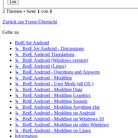
2 Themen • Seite
1
von
1
Zurück zur Foren-Übersicht
Gehe zu
BotE for Android
↳ BotE for Android - Discussions
↳ BotE Android Translations
↳ BotE Android (Windows version)
↳ BotE Android (Linux)
↳ BotE Android - Questions and Answers
↳ BotE Android - Modding
↳ BotE Android - User Mods (all OS )
↳ BotE Android - Modding Data
↳ BotE Android - Modding Graphics
↳ BotE Android - Modding Sounds
↳ BotE Android - Modding Anything else
↳ BotE Android - Modding on Android
↳ BotE Android - Modding on Windows 10
↳ BotE Android - Modding on older Windows
↳ BotE Android - Modding on Linux
Information