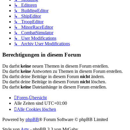
↳ Editoren
↳ BuildingEditor
↳ ShipEditor
↳ TroopEditor
↳ MinorRaceEditor
↳ CombatSimulator
↳ User Modifications
↳ Archiv User Modifications
Berechtigungen in diesem Forum
Du darfst
keine
neuen Themen in diesem Forum erstellen.
Du darfst
keine
Antworten zu Themen in diesem Forum erstellen.
Du darfst deine Beiträge in diesem Forum
nicht
ändern.
Du darfst deine Beiträge in diesem Forum
nicht
löschen.
Du darfst
keine
Dateianhänge in diesem Forum erstellen.
Foren-Übersicht
Alle Zeiten sind
UTC+01:00
Alle Cookies löschen
Powered by
phpBB
® Forum Software © phpBB Limited
Style von
Arty
- phpBB 3.3 von MrGaby