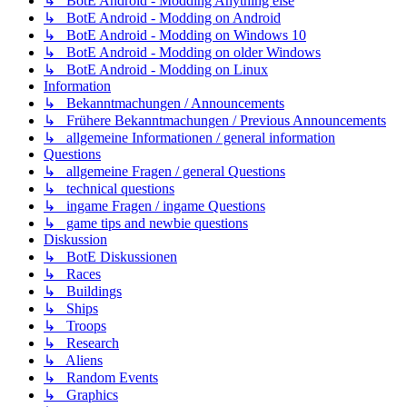
↳ BotE Android - Modding Anything else
↳ BotE Android - Modding on Android
↳ BotE Android - Modding on Windows 10
↳ BotE Android - Modding on older Windows
↳ BotE Android - Modding on Linux
Information
↳ Bekanntmachungen / Announcements
↳ Frühere Bekanntmachungen / Previous Announcements
↳ allgemeine Informationen / general information
Questions
↳ allgemeine Fragen / general Questions
↳ technical questions
↳ ingame Fragen / ingame Questions
↳ game tips and newbie questions
Diskussion
↳ BotE Diskussionen
↳ Races
↳ Buildings
↳ Ships
↳ Troops
↳ Research
↳ Aliens
↳ Random Events
↳ Graphics