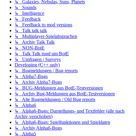
↳ Galaxies, Nebulas, Suns, Planets
↳ Sounds
↳ Intelligence
↳ Feedback
↳ Feedback to mod versions
↳ Talk talk talk
↳ Multiplayer-Spielabsprachen
↳ Archiv Talk Talk
↳ NON-BotE
↳ Talk Talk rund um BotE
↳ Umfragen / Surveys
Developing (C++ only)
↳ Bugmeldungen / Bug reports
↳ Alpha7-Bugs
↳ Archiv Alpha7-Bugs
↳ BUG-Meldungen aus BotE-Testversionen
↳ Archiv Bug-Meldungen aus BotE-Testversionen
↳ Alte Bugmeldungen / Old Bug reports
↳ Alpha6
↳ Alpha6-Bugs: Darstellungs- und Textfehler (alle nach
Archiv verschoben)
↳ Alpha6-Bugs: Spielfunktionen und Spieldaten
↳ Archiv Alpha6-Bugs
↳ Alpha5