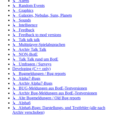
↳ Aliens
↳ Random Events
↳ Graphics
↳ Galaxies, Nebulas, Suns, Planets
↳ Sounds
↳ Intelligence
↳ Feedback
↳ Feedback to mod versions
↳ Talk talk talk
↳ Multiplayer-Spielabsprachen
↳ Archiv Talk Talk
↳ NON-BotE
↳ Talk Talk rund um BotE
↳ Umfragen / Surveys
Developing (C++ only)
↳ Bugmeldungen / Bug reports
↳ Alpha7-Bugs
↳ Archiv Alpha7-Bugs
↳ BUG-Meldungen aus BotE-Testversionen
↳ Archiv Bug-Meldungen aus BotE-Testversionen
↳ Alte Bugmeldungen / Old Bug reports
↳ Alpha6
↳ Alpha6-Bugs: Darstellungs- und Textfehler (alle nach
Archiv verschoben)