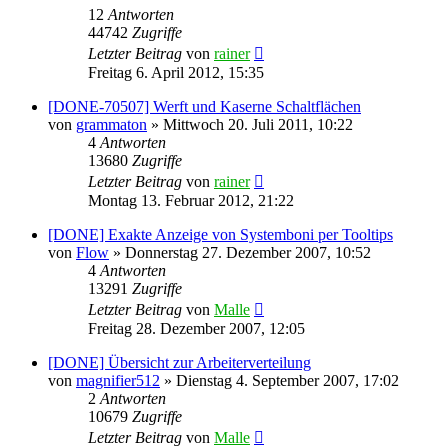
12
Antworten
44742
Zugriffe
Letzter Beitrag
von
rainer
Freitag 6. April 2012, 15:35
[DONE-70507] Werft und Kaserne Schaltflächen
von
grammaton
»
Mittwoch 20. Juli 2011, 10:22
4
Antworten
13680
Zugriffe
Letzter Beitrag
von
rainer
Montag 13. Februar 2012, 21:22
[DONE] Exakte Anzeige von Systemboni per Tooltips
von
Flow
»
Donnerstag 27. Dezember 2007, 10:52
4
Antworten
13291
Zugriffe
Letzter Beitrag
von
Malle
Freitag 28. Dezember 2007, 12:05
[DONE] Übersicht zur Arbeiterverteilung
von
magnifier512
»
Dienstag 4. September 2007, 17:02
2
Antworten
10679
Zugriffe
Letzter Beitrag
von
Malle