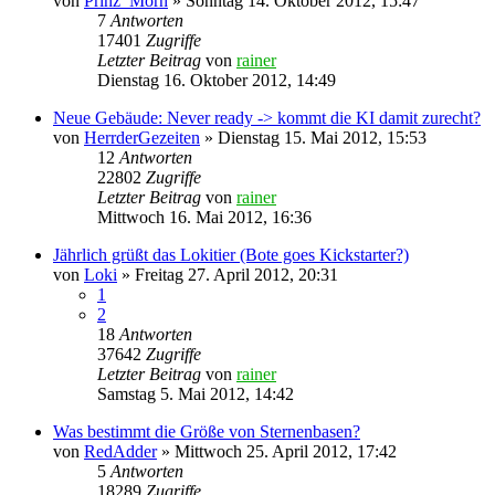
von
Prinz_Morn
»
Sonntag 14. Oktober 2012, 15:47
7
Antworten
17401
Zugriffe
Letzter Beitrag
von
rainer
Dienstag 16. Oktober 2012, 14:49
Neue Gebäude: Never ready -> kommt die KI damit zurecht?
von
HerrderGezeiten
»
Dienstag 15. Mai 2012, 15:53
12
Antworten
22802
Zugriffe
Letzter Beitrag
von
rainer
Mittwoch 16. Mai 2012, 16:36
Jährlich grüßt das Lokitier (Bote goes Kickstarter?)
von
Loki
»
Freitag 27. April 2012, 20:31
1
2
18
Antworten
37642
Zugriffe
Letzter Beitrag
von
rainer
Samstag 5. Mai 2012, 14:42
Was bestimmt die Größe von Sternenbasen?
von
RedAdder
»
Mittwoch 25. April 2012, 17:42
5
Antworten
18289
Zugriffe