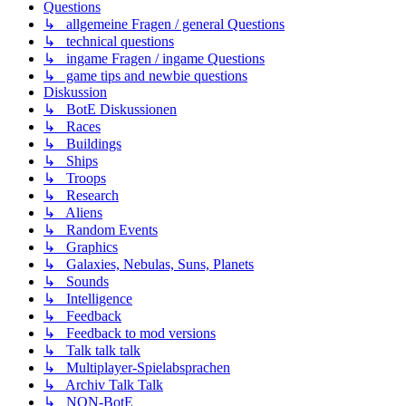
Questions
↳ allgemeine Fragen / general Questions
↳ technical questions
↳ ingame Fragen / ingame Questions
↳ game tips and newbie questions
Diskussion
↳ BotE Diskussionen
↳ Races
↳ Buildings
↳ Ships
↳ Troops
↳ Research
↳ Aliens
↳ Random Events
↳ Graphics
↳ Galaxies, Nebulas, Suns, Planets
↳ Sounds
↳ Intelligence
↳ Feedback
↳ Feedback to mod versions
↳ Talk talk talk
↳ Multiplayer-Spielabsprachen
↳ Archiv Talk Talk
↳ NON-BotE