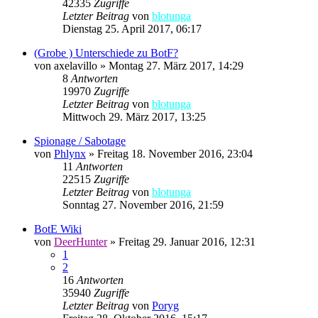
42335
Zugriffe
Letzter Beitrag
von
blotunga
Dienstag 25. April 2017, 06:17
(Grobe ) Unterschiede zu BotF?
von
axelavillo
»
Montag 27. März 2017, 14:29
8
Antworten
19970
Zugriffe
Letzter Beitrag
von
blotunga
Mittwoch 29. März 2017, 13:25
Spionage / Sabotage
von
Phlynx
»
Freitag 18. November 2016, 23:04
11
Antworten
22515
Zugriffe
Letzter Beitrag
von
blotunga
Sonntag 27. November 2016, 21:59
BotE Wiki
von
DeerHunter
»
Freitag 29. Januar 2016, 12:31
1
2
16
Antworten
35940
Zugriffe
Letzter Beitrag
von
Poryg