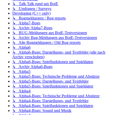
↳ Talk Talk rund um BotE
↳ Umfragen / Surveys
Developing (C++ only)
↳ Bugmeldungen / Bug reports
↳ Alpha7-Bugs
↳ Archiv Alpha7-Bugs
↳ BUG-Meldungen aus BotE-Testversionen
↳ Archiv Bug-Meldungen aus BotE-Testversionen
↳ Alte Bugmeldungen / Old Bug reports
↳ Alpha6
↳ Alpha6-Bugs: Darstellungs- und Textfehler (alle nach
Archiv verschoben)
↳ Alpha6-Bugs: Spielfunktionen und Spieldaten
↳ Archiv Alpha6-Bugs
↳ Alpha5
↳ Alpha5-Bugs: Technische Probleme und Abstürze
↳ Alpha5-Bugs: Darstellungs- und Textfehler
↳ Alpha5-Bugs: Spielfunktionen und Spieldaten
↳ Alpha4
↳ Alpha4-Bugs: Technische Probleme und Abstürze
↳ Alpha4-Bugs: Darstellungs- und Textfehler
↳ Alpha4-Bugs: Spielfunktionen und Spieldaten
↳ Alpha4-Bugs: Sound und Musik