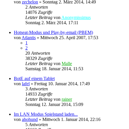
von
zechelon
»
Sonntag 2. März 2014, 14:49
2
Antworten
14076
Zugriffe
Letzter Beitrag
von
Anonymissimus
Sonntag 2. März 2014, 17:11
Hotseat-Modus und Play-by-email (PBEM)
von
Atlantis
»
Mittwoch 25. April 2007, 17:53
1
2
20
Antworten
38329
Zugriffe
Letzter Beitrag
von
Malle
Samstag 18. Januar 2014, 11:53
BotE auf einem Tablet
von
lafel
»
Freitag 10. Januar 2014, 17:49
3
Antworten
14933
Zugriffe
Letzter Beitrag
von
rainer
Sonntag 12. Januar 2014, 15:09
Im LAN Modus Spielstand laden...
von
ahohund
»
Mittwoch 1. Januar 2014, 22:16
5
Antworten