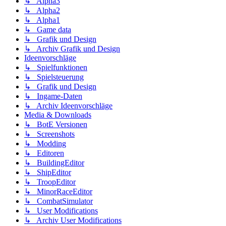
↳ Alpha3
↳ Alpha2
↳ Alpha1
↳ Game data
↳ Grafik und Design
↳ Archiv Grafik und Design
Ideenvorschläge
↳ Spielfunktionen
↳ Spielsteuerung
↳ Grafik und Design
↳ Ingame-Daten
↳ Archiv Ideenvorschläge
Media & Downloads
↳ BotE Versionen
↳ Screenshots
↳ Modding
↳ Editoren
↳ BuildingEditor
↳ ShipEditor
↳ TroopEditor
↳ MinorRaceEditor
↳ CombatSimulator
↳ User Modifications
↳ Archiv User Modifications