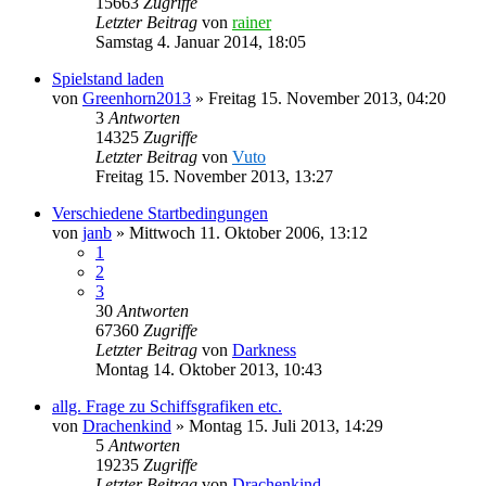
15663
Zugriffe
Letzter Beitrag
von
rainer
Samstag 4. Januar 2014, 18:05
Spielstand laden
von
Greenhorn2013
»
Freitag 15. November 2013, 04:20
3
Antworten
14325
Zugriffe
Letzter Beitrag
von
Vuto
Freitag 15. November 2013, 13:27
Verschiedene Startbedingungen
von
janb
»
Mittwoch 11. Oktober 2006, 13:12
1
2
3
30
Antworten
67360
Zugriffe
Letzter Beitrag
von
Darkness
Montag 14. Oktober 2013, 10:43
allg. Frage zu Schiffsgrafiken etc.
von
Drachenkind
»
Montag 15. Juli 2013, 14:29
5
Antworten
19235
Zugriffe
Letzter Beitrag
von
Drachenkind