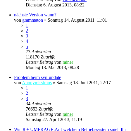
Dienstag 6. August 2013, 08:22
nächste Version wann?
von
grammaton
»
Sonntag 14. August 2011, 11:01
1
2
3
4
5
73
Antworten
118170
Zugriffe
Letzter Beitrag
von
rainer
Montag 13. Mai 2013, 08:28
Problem beim svn-update
von
Anonymissimus
»
Samstag 18. Juni 2011, 22:17
1
2
3
34
Antworten
76653
Zugriffe
Letzter Beitrag
von
rainer
Samstag 27. April 2013, 11:19
Win 8 + UMFRAGE:Auf welchem Betriebssystem spielt Ihr