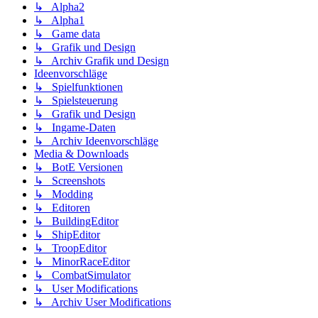
↳ Alpha2
↳ Alpha1
↳ Game data
↳ Grafik und Design
↳ Archiv Grafik und Design
Ideenvorschläge
↳ Spielfunktionen
↳ Spielsteuerung
↳ Grafik und Design
↳ Ingame-Daten
↳ Archiv Ideenvorschläge
Media & Downloads
↳ BotE Versionen
↳ Screenshots
↳ Modding
↳ Editoren
↳ BuildingEditor
↳ ShipEditor
↳ TroopEditor
↳ MinorRaceEditor
↳ CombatSimulator
↳ User Modifications
↳ Archiv User Modifications