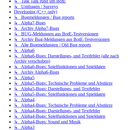
↳ Talk Talk rund um BotE
↳ Umfragen / Surveys
Developing (C++ only)
↳ Bugmeldungen / Bug reports
↳ Alpha7-Bugs
↳ Archiv Alpha7-Bugs
↳ BUG-Meldungen aus BotE-Testversionen
↳ Archiv Bug-Meldungen aus BotE-Testversionen
↳ Alte Bugmeldungen / Old Bug reports
↳ Alpha6
↳ Alpha6-Bugs: Darstellungs- und Textfehler (alle nach
Archiv verschoben)
↳ Alpha6-Bugs: Spielfunktionen und Spieldaten
↳ Archiv Alpha6-Bugs
↳ Alpha5
↳ Alpha5-Bugs: Technische Probleme und Abstürze
↳ Alpha5-Bugs: Darstellungs- und Textfehler
↳ Alpha5-Bugs: Spielfunktionen und Spieldaten
↳ Alpha4
↳ Alpha4-Bugs: Technische Probleme und Abstürze
↳ Alpha4-Bugs: Darstellungs- und Textfehler
↳ Alpha4-Bugs: Spielfunktionen und Spieldaten
↳ Alpha4-Bugs: Sound und Musik
↳ Alpha3