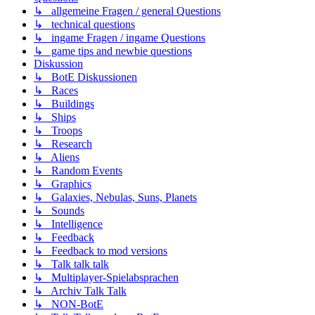
↳ allgemeine Fragen / general Questions
↳ technical questions
↳ ingame Fragen / ingame Questions
↳ game tips and newbie questions
Diskussion
↳ BotE Diskussionen
↳ Races
↳ Buildings
↳ Ships
↳ Troops
↳ Research
↳ Aliens
↳ Random Events
↳ Graphics
↳ Galaxies, Nebulas, Suns, Planets
↳ Sounds
↳ Intelligence
↳ Feedback
↳ Feedback to mod versions
↳ Talk talk talk
↳ Multiplayer-Spielabsprachen
↳ Archiv Talk Talk
↳ NON-BotE