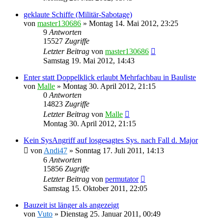
geklaute Schiffe (Militär-Sabotage)
von
master130686
»
Montag 14. Mai 2012, 23:25
9
Antworten
15527
Zugriffe
Letzter Beitrag
von
master130686
Samstag 19. Mai 2012, 14:43
Enter statt Doppelklick erlaubt Mehrfachbau in Bauliste
von
Malle
»
Montag 30. April 2012, 21:15
0
Antworten
14823
Zugriffe
Letzter Beitrag
von
Malle
Montag 30. April 2012, 21:15
Kein SysAngriff auf losgesagtes Sys. nach Fall d. Major
von
Andi47
»
Sonntag 17. Juli 2011, 14:13
6
Antworten
15856
Zugriffe
Letzter Beitrag
von
permutator
Samstag 15. Oktober 2011, 22:05
Bauzeit ist länger als angezeigt
von
Vuto
»
Dienstag 25. Januar 2011, 00:49