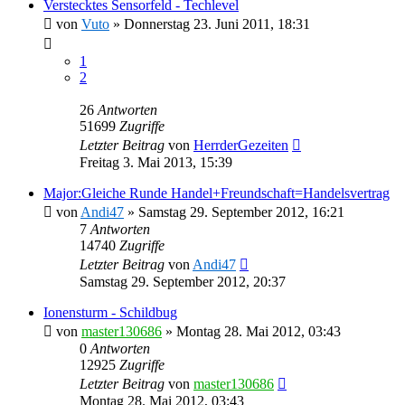
Verstecktes Sensorfeld - Techlevel
von
Vuto
»
Donnerstag 23. Juni 2011, 18:31
1
2
26
Antworten
51699
Zugriffe
Letzter Beitrag
von
HerrderGezeiten
Freitag 3. Mai 2013, 15:39
Major:Gleiche Runde Handel+Freundschaft=Handelsvertrag
von
Andi47
»
Samstag 29. September 2012, 16:21
7
Antworten
14740
Zugriffe
Letzter Beitrag
von
Andi47
Samstag 29. September 2012, 20:37
Ionensturm - Schildbug
von
master130686
»
Montag 28. Mai 2012, 03:43
0
Antworten
12925
Zugriffe
Letzter Beitrag
von
master130686
Montag 28. Mai 2012, 03:43