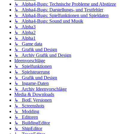
↳ Alpha4-Bugs: Technische Probleme und Abstürze
↳ Alpha4-Bugs: Darstellungs- und Textfehler
↳ Alpha4-Bugs: Spielfunktionen und Spieldaten
↳ Alpha4-Bugs: Sound und Musik
↳ Alpha3
↳ Alpha2
↳ Alpha1
↳ Game data
↳ Grafik und Design
↳ Archiv Grafik und Design
Ideenvorschläge
↳ Spielfunktionen
↳ Spielsteuerung
↳ Grafik und Design
↳ Ingame-Daten
↳ Archiv Ideenvorschläge
Media & Downloads
↳ BotE Versionen
↳ Screenshots
↳ Modding
↳ Editoren
↳ BuildingEditor
↳ ShipEditor