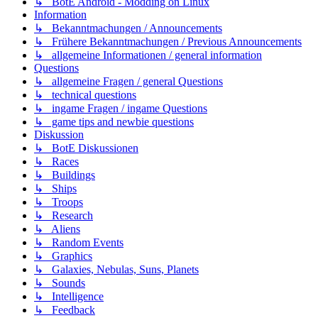
↳ BotE Android - Modding on Linux
Information
↳ Bekanntmachungen / Announcements
↳ Frühere Bekanntmachungen / Previous Announcements
↳ allgemeine Informationen / general information
Questions
↳ allgemeine Fragen / general Questions
↳ technical questions
↳ ingame Fragen / ingame Questions
↳ game tips and newbie questions
Diskussion
↳ BotE Diskussionen
↳ Races
↳ Buildings
↳ Ships
↳ Troops
↳ Research
↳ Aliens
↳ Random Events
↳ Graphics
↳ Galaxies, Nebulas, Suns, Planets
↳ Sounds
↳ Intelligence
↳ Feedback