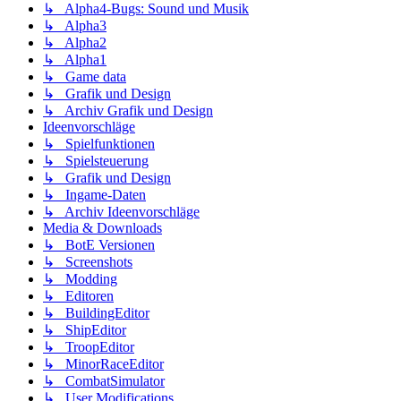
↳ Alpha4-Bugs: Sound und Musik
↳ Alpha3
↳ Alpha2
↳ Alpha1
↳ Game data
↳ Grafik und Design
↳ Archiv Grafik und Design
Ideenvorschläge
↳ Spielfunktionen
↳ Spielsteuerung
↳ Grafik und Design
↳ Ingame-Daten
↳ Archiv Ideenvorschläge
Media & Downloads
↳ BotE Versionen
↳ Screenshots
↳ Modding
↳ Editoren
↳ BuildingEditor
↳ ShipEditor
↳ TroopEditor
↳ MinorRaceEditor
↳ CombatSimulator
↳ User Modifications