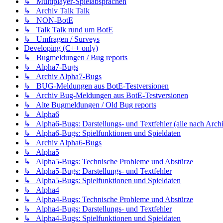
↳ Multiplayer-Spielabsprachen
↳ Archiv Talk Talk
↳ NON-BotE
↳ Talk Talk rund um BotE
↳ Umfragen / Surveys
Developing (C++ only)
↳ Bugmeldungen / Bug reports
↳ Alpha7-Bugs
↳ Archiv Alpha7-Bugs
↳ BUG-Meldungen aus BotE-Testversionen
↳ Archiv Bug-Meldungen aus BotE-Testversionen
↳ Alte Bugmeldungen / Old Bug reports
↳ Alpha6
↳ Alpha6-Bugs: Darstellungs- und Textfehler (alle nach Arch
↳ Alpha6-Bugs: Spielfunktionen und Spieldaten
↳ Archiv Alpha6-Bugs
↳ Alpha5
↳ Alpha5-Bugs: Technische Probleme und Abstürze
↳ Alpha5-Bugs: Darstellungs- und Textfehler
↳ Alpha5-Bugs: Spielfunktionen und Spieldaten
↳ Alpha4
↳ Alpha4-Bugs: Technische Probleme und Abstürze
↳ Alpha4-Bugs: Darstellungs- und Textfehler
↳ Alpha4-Bugs: Spielfunktionen und Spieldaten