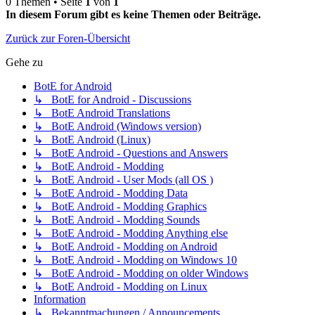
0 Themen • Seite
1
von
1
In diesem Forum gibt es keine Themen oder Beiträge.
Zurück zur Foren-Übersicht
Gehe zu
BotE for Android
↳ BotE for Android - Discussions
↳ BotE Android Translations
↳ BotE Android (Windows version)
↳ BotE Android (Linux)
↳ BotE Android - Questions and Answers
↳ BotE Android - Modding
↳ BotE Android - User Mods (all OS )
↳ BotE Android - Modding Data
↳ BotE Android - Modding Graphics
↳ BotE Android - Modding Sounds
↳ BotE Android - Modding Anything else
↳ BotE Android - Modding on Android
↳ BotE Android - Modding on Windows 10
↳ BotE Android - Modding on older Windows
↳ BotE Android - Modding on Linux
Information
↳ Bekanntmachungen / Announcements