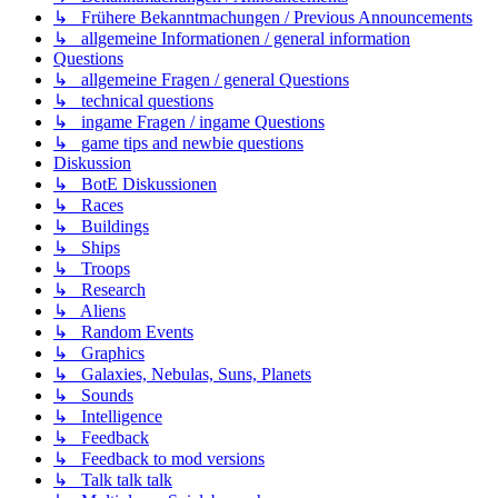
↳ Frühere Bekanntmachungen / Previous Announcements
↳ allgemeine Informationen / general information
Questions
↳ allgemeine Fragen / general Questions
↳ technical questions
↳ ingame Fragen / ingame Questions
↳ game tips and newbie questions
Diskussion
↳ BotE Diskussionen
↳ Races
↳ Buildings
↳ Ships
↳ Troops
↳ Research
↳ Aliens
↳ Random Events
↳ Graphics
↳ Galaxies, Nebulas, Suns, Planets
↳ Sounds
↳ Intelligence
↳ Feedback
↳ Feedback to mod versions
↳ Talk talk talk