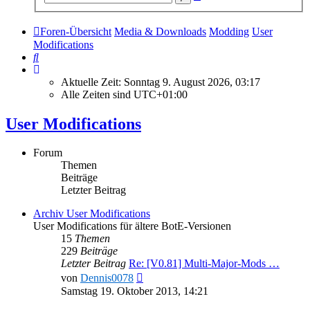
Suche
Foren-Übersicht
Media & Downloads
Modding
User
Modifications
Suche
Aktuelle Zeit: Sonntag 9. August 2026, 03:17
Alle Zeiten sind
UTC+01:00
User Modifications
Forum
Themen
Beiträge
Letzter Beitrag
Archiv User Modifications
User Modifications für ältere BotE-Versionen
15
Themen
229
Beiträge
Letzter Beitrag
Re: [V0.81] Multi-Major-Mods …
Neuester
von
Dennis0078
Beitrag
Samstag 19. Oktober 2013, 14:21