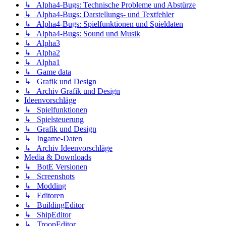
↳ Alpha4-Bugs: Technische Probleme und Abstürze
↳ Alpha4-Bugs: Darstellungs- und Textfehler
↳ Alpha4-Bugs: Spielfunktionen und Spieldaten
↳ Alpha4-Bugs: Sound und Musik
↳ Alpha3
↳ Alpha2
↳ Alpha1
↳ Game data
↳ Grafik und Design
↳ Archiv Grafik und Design
Ideenvorschläge
↳ Spielfunktionen
↳ Spielsteuerung
↳ Grafik und Design
↳ Ingame-Daten
↳ Archiv Ideenvorschläge
Media & Downloads
↳ BotE Versionen
↳ Screenshots
↳ Modding
↳ Editoren
↳ BuildingEditor
↳ ShipEditor
↳ TroopEditor