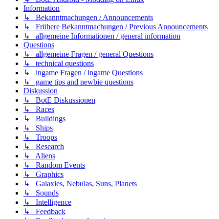
Information
↳ Bekanntmachungen / Announcements
↳ Frühere Bekanntmachungen / Previous Announcements
↳ allgemeine Informationen / general information
Questions
↳ allgemeine Fragen / general Questions
↳ technical questions
↳ ingame Fragen / ingame Questions
↳ game tips and newbie questions
Diskussion
↳ BotE Diskussionen
↳ Races
↳ Buildings
↳ Ships
↳ Troops
↳ Research
↳ Aliens
↳ Random Events
↳ Graphics
↳ Galaxies, Nebulas, Suns, Planets
↳ Sounds
↳ Intelligence
↳ Feedback