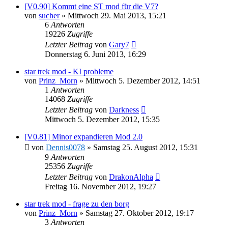
[V0.90] Kommt eine ST mod für die V7?
von
sucher
»
Mittwoch 29. Mai 2013, 15:21
6
Antworten
19226
Zugriffe
Letzter Beitrag
von
Gary7
Donnerstag 6. Juni 2013, 16:29
star trek mod - KI probleme
von
Prinz_Morn
»
Mittwoch 5. Dezember 2012, 14:51
1
Antworten
14068
Zugriffe
Letzter Beitrag
von
Darkness
Mittwoch 5. Dezember 2012, 15:35
[V0.81] Minor expandieren Mod 2.0
von
Dennis0078
»
Samstag 25. August 2012, 15:31
9
Antworten
25356
Zugriffe
Letzter Beitrag
von
DrakonAlpha
Freitag 16. November 2012, 19:27
star trek mod - frage zu den borg
von
Prinz_Morn
»
Samstag 27. Oktober 2012, 19:17
3
Antworten