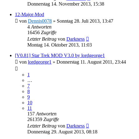
Donnerstag 14. November 2013, 15:38
12-Major-Mod
von
Dennis0078
»
Sonntag 28. Juli 2013, 13:47
4
Antworten
16456
Zugriffe
Letzter Beitrag
von
Darkness
Montag 14. Oktober 2013, 11:03
[V0.81] Star Trek MOD V3.0 by lordgeorge1
von
lordgeorge1
»
Donnerstag 11. August 2011, 23:44
1
…
7
8
9
10
11
157
Antworten
261359
Zugriffe
Letzter Beitrag
von
Darkness
Donnerstag 29. August 2013, 08:18