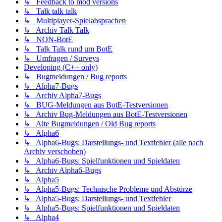
↳ Feedback to mod versions
↳ Talk talk talk
↳ Multiplayer-Spielabsprachen
↳ Archiv Talk Talk
↳ NON-BotE
↳ Talk Talk rund um BotE
↳ Umfragen / Surveys
Developing (C++ only)
↳ Bugmeldungen / Bug reports
↳ Alpha7-Bugs
↳ Archiv Alpha7-Bugs
↳ BUG-Meldungen aus BotE-Testversionen
↳ Archiv Bug-Meldungen aus BotE-Testversionen
↳ Alte Bugmeldungen / Old Bug reports
↳ Alpha6
↳ Alpha6-Bugs: Darstellungs- und Textfehler (alle nach
Archiv verschoben)
↳ Alpha6-Bugs: Spielfunktionen und Spieldaten
↳ Archiv Alpha6-Bugs
↳ Alpha5
↳ Alpha5-Bugs: Technische Probleme und Abstürze
↳ Alpha5-Bugs: Darstellungs- und Textfehler
↳ Alpha5-Bugs: Spielfunktionen und Spieldaten
↳ Alpha4