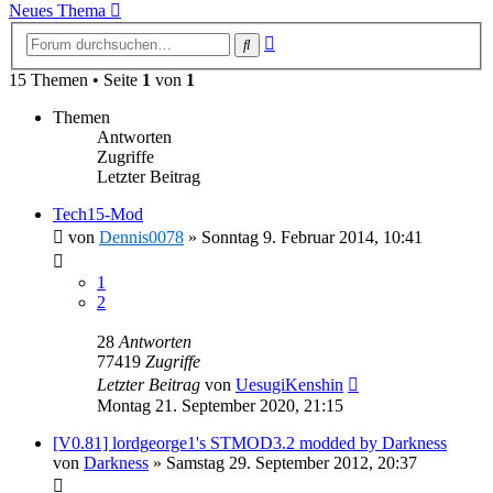
Neues Thema
Erweiterte
Suche
Suche
15 Themen • Seite
1
von
1
Themen
Antworten
Zugriffe
Letzter Beitrag
Tech15-Mod
von
Dennis0078
»
Sonntag 9. Februar 2014, 10:41
1
2
28
Antworten
77419
Zugriffe
Letzter Beitrag
von
UesugiKenshin
Montag 21. September 2020, 21:15
[V0.81] lordgeorge1's STMOD3.2 modded by Darkness
von
Darkness
»
Samstag 29. September 2012, 20:37