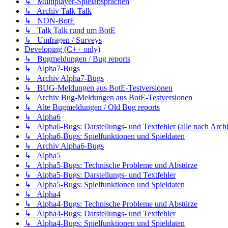
↳ Multiplayer-Spielabsprachen
↳ Archiv Talk Talk
↳ NON-BotE
↳ Talk Talk rund um BotE
↳ Umfragen / Surveys
Developing (C++ only)
↳ Bugmeldungen / Bug reports
↳ Alpha7-Bugs
↳ Archiv Alpha7-Bugs
↳ BUG-Meldungen aus BotE-Testversionen
↳ Archiv Bug-Meldungen aus BotE-Testversionen
↳ Alte Bugmeldungen / Old Bug reports
↳ Alpha6
↳ Alpha6-Bugs: Darstellungs- und Textfehler (alle nach Arch
↳ Alpha6-Bugs: Spielfunktionen und Spieldaten
↳ Archiv Alpha6-Bugs
↳ Alpha5
↳ Alpha5-Bugs: Technische Probleme und Abstürze
↳ Alpha5-Bugs: Darstellungs- und Textfehler
↳ Alpha5-Bugs: Spielfunktionen und Spieldaten
↳ Alpha4
↳ Alpha4-Bugs: Technische Probleme und Abstürze
↳ Alpha4-Bugs: Darstellungs- und Textfehler
↳ Alpha4-Bugs: Spielfunktionen und Spieldaten