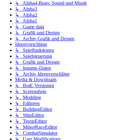
↳ Alpha4-Bugs: Sound und Musik
↳ Alpha3
↳ Alpha2
↳ Alpha1
↳ Game data
↳ Grafik und Design
↳ Archiv Grafik und Design
Ideenvorschläge
↳ Spielfunktionen
↳ Spielsteuerung
↳ Grafik und Design
↳ Ingame-Daten
↳ Archiv Ideenvorschläge
Media & Downloads
↳ BotE Versionen
↳ Screenshots
↳ Modding
↳ Editoren
↳ BuildingEditor
↳ ShipEditor
↳ TroopEditor
↳ MinorRaceEditor
↳ CombatSimulator
↳ User Modifications