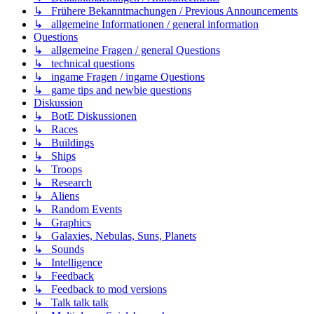
↳ Frühere Bekanntmachungen / Previous Announcements
↳ allgemeine Informationen / general information
Questions
↳ allgemeine Fragen / general Questions
↳ technical questions
↳ ingame Fragen / ingame Questions
↳ game tips and newbie questions
Diskussion
↳ BotE Diskussionen
↳ Races
↳ Buildings
↳ Ships
↳ Troops
↳ Research
↳ Aliens
↳ Random Events
↳ Graphics
↳ Galaxies, Nebulas, Suns, Planets
↳ Sounds
↳ Intelligence
↳ Feedback
↳ Feedback to mod versions
↳ Talk talk talk