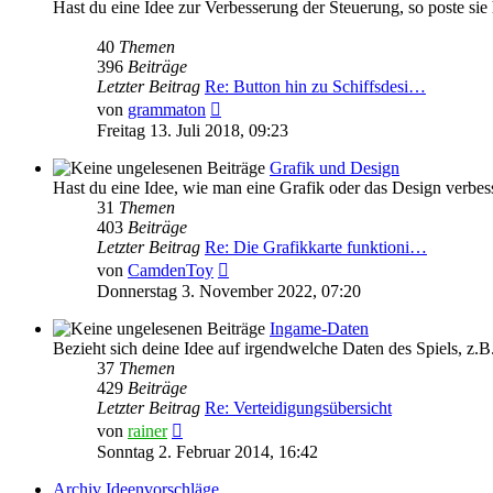
Hast du eine Idee zur Verbesserung der Steuerung, so poste sie 
40
Themen
396
Beiträge
Letzter Beitrag
Re: Button hin zu Schiffsdesi…
Neuester
von
grammaton
Beitrag
Freitag 13. Juli 2018, 09:23
Grafik und Design
Hast du eine Idee, wie man eine Grafik oder das Design verbess
31
Themen
403
Beiträge
Letzter Beitrag
Re: Die Grafikkarte funktioni…
Neuester
von
CamdenToy
Beitrag
Donnerstag 3. November 2022, 07:20
Ingame-Daten
Bezieht sich deine Idee auf irgendwelche Daten des Spiels, z.B.
37
Themen
429
Beiträge
Letzter Beitrag
Re: Verteidigungsübersicht
Neuester
von
rainer
Beitrag
Sonntag 2. Februar 2014, 16:42
Archiv Ideenvorschläge