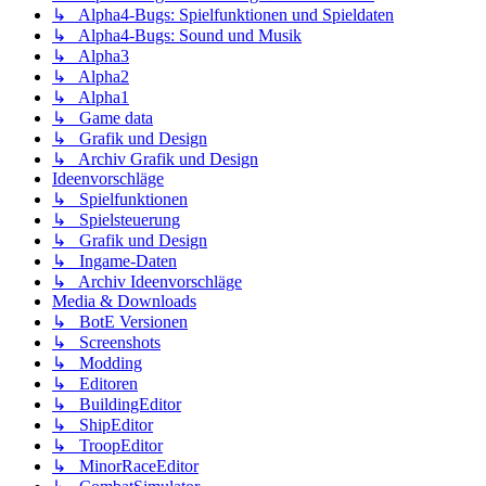
↳ Alpha4-Bugs: Spielfunktionen und Spieldaten
↳ Alpha4-Bugs: Sound und Musik
↳ Alpha3
↳ Alpha2
↳ Alpha1
↳ Game data
↳ Grafik und Design
↳ Archiv Grafik und Design
Ideenvorschläge
↳ Spielfunktionen
↳ Spielsteuerung
↳ Grafik und Design
↳ Ingame-Daten
↳ Archiv Ideenvorschläge
Media & Downloads
↳ BotE Versionen
↳ Screenshots
↳ Modding
↳ Editoren
↳ BuildingEditor
↳ ShipEditor
↳ TroopEditor
↳ MinorRaceEditor