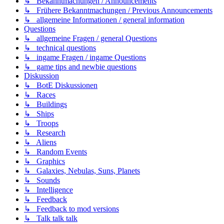
↳ Bekanntmachungen / Announcements
↳ Frühere Bekanntmachungen / Previous Announcements
↳ allgemeine Informationen / general information
Questions
↳ allgemeine Fragen / general Questions
↳ technical questions
↳ ingame Fragen / ingame Questions
↳ game tips and newbie questions
Diskussion
↳ BotE Diskussionen
↳ Races
↳ Buildings
↳ Ships
↳ Troops
↳ Research
↳ Aliens
↳ Random Events
↳ Graphics
↳ Galaxies, Nebulas, Suns, Planets
↳ Sounds
↳ Intelligence
↳ Feedback
↳ Feedback to mod versions
↳ Talk talk talk