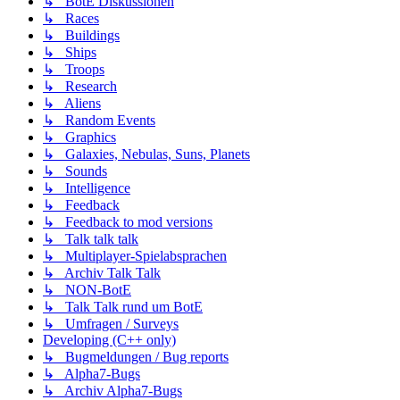
↳ BotE Diskussionen
↳ Races
↳ Buildings
↳ Ships
↳ Troops
↳ Research
↳ Aliens
↳ Random Events
↳ Graphics
↳ Galaxies, Nebulas, Suns, Planets
↳ Sounds
↳ Intelligence
↳ Feedback
↳ Feedback to mod versions
↳ Talk talk talk
↳ Multiplayer-Spielabsprachen
↳ Archiv Talk Talk
↳ NON-BotE
↳ Talk Talk rund um BotE
↳ Umfragen / Surveys
Developing (C++ only)
↳ Bugmeldungen / Bug reports
↳ Alpha7-Bugs
↳ Archiv Alpha7-Bugs