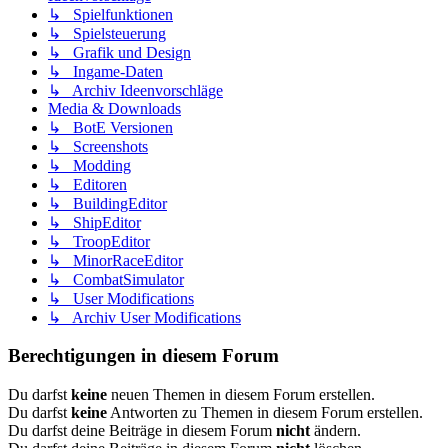
↳ Spielfunktionen
↳ Spielsteuerung
↳ Grafik und Design
↳ Ingame-Daten
↳ Archiv Ideenvorschläge
Media & Downloads
↳ BotE Versionen
↳ Screenshots
↳ Modding
↳ Editoren
↳ BuildingEditor
↳ ShipEditor
↳ TroopEditor
↳ MinorRaceEditor
↳ CombatSimulator
↳ User Modifications
↳ Archiv User Modifications
Berechtigungen in diesem Forum
Du darfst
keine
neuen Themen in diesem Forum erstellen.
Du darfst
keine
Antworten zu Themen in diesem Forum erstellen.
Du darfst deine Beiträge in diesem Forum
nicht
ändern.