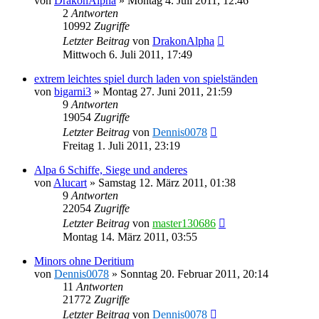
von
DrakonAlpha
»
Montag 4. Juli 2011, 12:46
2
Antworten
10992
Zugriffe
Letzter Beitrag
von
DrakonAlpha
Mittwoch 6. Juli 2011, 17:49
extrem leichtes spiel durch laden von spielständen
von
bigarni3
»
Montag 27. Juni 2011, 21:59
9
Antworten
19054
Zugriffe
Letzter Beitrag
von
Dennis0078
Freitag 1. Juli 2011, 23:19
Alpa 6 Schiffe, Siege und anderes
von
Alucart
»
Samstag 12. März 2011, 01:38
9
Antworten
22054
Zugriffe
Letzter Beitrag
von
master130686
Montag 14. März 2011, 03:55
Minors ohne Deritium
von
Dennis0078
»
Sonntag 20. Februar 2011, 20:14
11
Antworten
21772
Zugriffe
Letzter Beitrag
von
Dennis0078