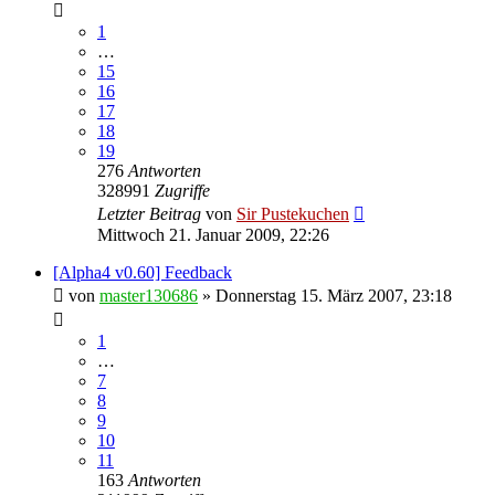
1
…
15
16
17
18
19
276
Antworten
328991
Zugriffe
Letzter Beitrag
von
Sir Pustekuchen
Mittwoch 21. Januar 2009, 22:26
[Alpha4 v0.60] Feedback
von
master130686
»
Donnerstag 15. März 2007, 23:18
1
…
7
8
9
10
11
163
Antworten