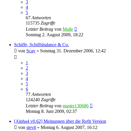
3
4
5
67
Antworten
115735
Zugriffe
Letzter Beitrag
von
Malle
Sonntag 2. August 2009, 18:22
Schiffe, Schiffsbalance & Co.
von
Scav
»
Sonntag 31. Dezember 2006, 12:42
1
2
3
4
5
6
77
Antworten
124240
Zugriffe
Letzter Beitrag
von
master130686
Montag 8. Juni 2009, 02:37
[Alpha4 v0.62] Meinungen über die Refit Version
von
stevit
»
Montag 6. August 2007, 16:12