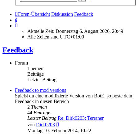
Suche
Foren-Übersicht
Diskussion
Feedback
Suche
Aktuelle Zeit: Donnerstag 6. August 2026, 20:49
Alle Zeiten sind
UTC+01:00
Feedback
Forum
Themen
Beiträge
Letzter Beitrag
Feedback to mod versions
Spielst du eine modifizierte Version von BotE, so poste dein
Feedback in diesen Bereich
2
Themen
44
Beiträge
Letzter Beitrag
Re: Dirk0203: Terraner
Neuester
von
Dirk0203
Beitrag
Montag 10. Februar 2014, 10:22