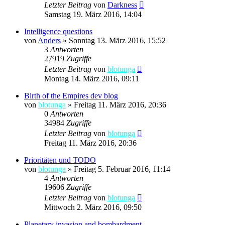
Letzter Beitrag
von
Darkness
Samstag 19. März 2016, 14:04
Intelligence questions
von
Anders
»
Sonntag 13. März 2016, 15:52
3
Antworten
27919
Zugriffe
Letzter Beitrag
von
blotunga
Montag 14. März 2016, 09:11
Birth of the Empires dev blog
von
blotunga
»
Freitag 11. März 2016, 20:36
0
Antworten
34984
Zugriffe
Letzter Beitrag
von
blotunga
Freitag 11. März 2016, 20:36
Prioritäten und TODO
von
blotunga
»
Freitag 5. Februar 2016, 11:14
4
Antworten
19606
Zugriffe
Letzter Beitrag
von
blotunga
Mittwoch 2. März 2016, 09:50
Planetary invasion and bombardment