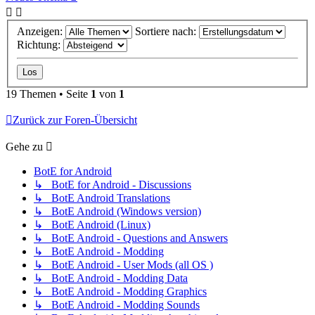
Anzeigen:
Sortiere nach:
Richtung:
19 Themen • Seite
1
von
1
Zurück zur Foren-Übersicht
Gehe zu
BotE for Android
↳ BotE for Android - Discussions
↳ BotE Android Translations
↳ BotE Android (Windows version)
↳ BotE Android (Linux)
↳ BotE Android - Questions and Answers
↳ BotE Android - Modding
↳ BotE Android - User Mods (all OS )
↳ BotE Android - Modding Data
↳ BotE Android - Modding Graphics
↳ BotE Android - Modding Sounds