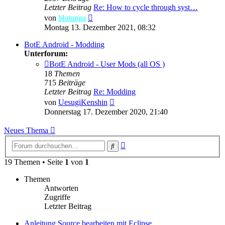
Letzter Beitrag
Re: How to cycle through syst…
Neuester
von
blotunga
Beitrag
Montag 13. Dezember 2021, 08:32
BotE Android - Modding
Unterforum:
BotE Android - User Mods (all OS )
18
Themen
715
Beiträge
Letzter Beitrag
Re: Modding
Neuester
von
UesugiKenshin
Beitrag
Donnerstag 17. Dezember 2020, 21:40
Neues Thema
Erweiterte
Suche
Suche
19 Themen • Seite
1
von
1
Themen
Antworten
Zugriffe
Letzter Beitrag
Anleitung Source bearbeiten mit Eclipse