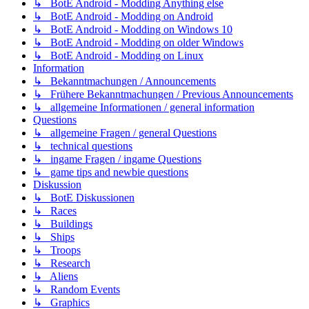
↳ BotE Android - Modding Anything else
↳ BotE Android - Modding on Android
↳ BotE Android - Modding on Windows 10
↳ BotE Android - Modding on older Windows
↳ BotE Android - Modding on Linux
Information
↳ Bekanntmachungen / Announcements
↳ Frühere Bekanntmachungen / Previous Announcements
↳ allgemeine Informationen / general information
Questions
↳ allgemeine Fragen / general Questions
↳ technical questions
↳ ingame Fragen / ingame Questions
↳ game tips and newbie questions
Diskussion
↳ BotE Diskussionen
↳ Races
↳ Buildings
↳ Ships
↳ Troops
↳ Research
↳ Aliens
↳ Random Events
↳ Graphics