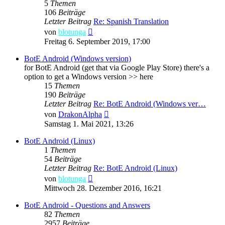
5
Themen
106
Beiträge
Letzter Beitrag
Re: Spanish Translation
Neuester
von
blotunga
Beitrag
Freitag 6. September 2019, 17:00
BotE Android (Windows version)
for BotE Android (get that via Google Play Store) there's a
option to get a Windows version >> here
15
Themen
190
Beiträge
Letzter Beitrag
Re: BotE Android (Windows ver…
Neuester
von
DrakonAlpha
Beitrag
Samstag 1. Mai 2021, 13:26
BotE Android (Linux)
1
Themen
54
Beiträge
Letzter Beitrag
Re: BotE Android (Linux)
Neuester
von
blotunga
Beitrag
Mittwoch 28. Dezember 2016, 16:21
BotE Android - Questions and Answers
82
Themen
2957
Beiträge