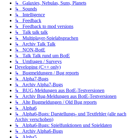
↳ Galaxies, Nebulas, Suns, Planets
↳ Sounds
↳ Intelligence
↳ Feedback
↳ Feedback to mod versions
↳ Talk talk talk
↳ Multiplayer-Spielabsprachen
↳ Archiv Talk Talk
↳ NON-BotE
↳ Talk Talk rund um BotE
↳ Umfragen / Surveys
Developing (C++ only)
↳ Bugmeldungen / Bug reports
↳ Alpha7-Bugs
↳ Archiv Alpha7-Bugs
↳ BUG-Meldungen aus BotE-Testversionen
↳ Archiv Bug-Meldungen aus BotE-Testversionen
↳ Alte Bugmeldungen / Old Bug reports
↳ Alpha6
↳ Alpha6-Bugs: Darstellungs- und Textfehler (alle nach
Archiv verschoben)
↳ Alpha6-Bugs: Spielfunktionen und Spieldaten
↳ Archiv Alpha6-Bugs
↳ Alpha5