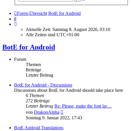
Suche
Foren-Übersicht
BotE for Android
Suche
Aktuelle Zeit: Samstag 8. August 2026, 03:10
Alle Zeiten sind
UTC+01:00
BotE for Android
Forum
Themen
Beiträge
Letzter Beitrag
BotE for Android - Discussions
Discussions about BotE for Android should take place here
6
Themen
272
Beiträge
Letzter Beitrag
Re: Please, make the font lar…
Neuester
von
DrakonAlpha
Beitrag
Sonntag 9. Januar 2022, 17:43
BotE Android Translations