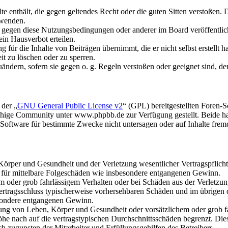
alte enthält, die gegen geltendes Recht oder die guten Sitten verstoßen. 
rwenden.
n gegen diese Nutzungsbedingungen oder anderer im Board veröffentli
in Hausverbot erteilen.
für die Inhalte von Beiträgen übernimmt, die er nicht selbst erstellt 
it zu löschen oder zu sperren.
uändern, sofern sie gegen o. g. Regeln verstoßen oder geeignet sind, 
 der „
GNU General Public License v2
“ (GPL) bereitgestellten Foren
hige Community unter www.phpbb.de zur Verfügung gestellt. Beide hab
oftware für bestimmte Zwecke nicht untersagen oder auf Inhalte frem
rper und Gesundheit und der Verletzung wesentlicher Vertragspflichten
ch für mittelbare Folgeschäden wie insbesondere entgangenen Gewinn.
em oder grob fahrlässigem Verhalten oder bei Schäden aus der Verletz
i Vertragsschluss typischerweise vorhersehbaren Schäden und im übrigen
besondere entgangenen Gewinn.
ng von Leben, Körper und Gesundheit oder vorsätzlichem oder grob fah
e nach auf die vertragstypischen Durchschnittsschäden begrenzt. Dies
h zugunsten der Mitarbeiter und Erfüllungsgehilfen des Betreibers.