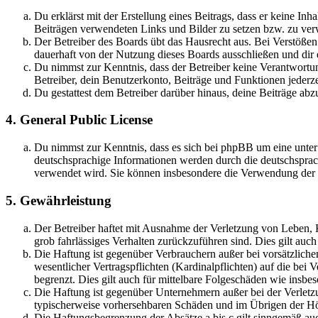
Du erklärst mit der Erstellung eines Beitrags, dass er keine Inh
Beiträgen verwendeten Links und Bilder zu setzen bzw. zu ve
Der Betreiber des Boards übt das Hausrecht aus. Bei Verstöße
dauerhaft von der Nutzung dieses Boards ausschließen und dir e
Du nimmst zur Kenntnis, dass der Betreiber keine Verantwortung 
Betreiber, dein Benutzerkonto, Beiträge und Funktionen jederze
Du gestattest dem Betreiber darüber hinaus, deine Beiträge abz
4. General Public License
Du nimmst zur Kenntnis, dass es sich bei phpBB um eine unter
deutschsprachige Informationen werden durch die deutschsprac
verwendet wird. Sie können insbesondere die Verwendung der S
5. Gewährleistung
Der Betreiber haftet mit Ausnahme der Verletzung von Leben, Kö
grob fahrlässiges Verhalten zurückzuführen sind. Dies gilt au
Die Haftung ist gegenüber Verbrauchern außer bei vorsätzlich
wesentlicher Vertragspflichten (Kardinalpflichten) auf die be
begrenzt. Dies gilt auch für mittelbare Folgeschäden wie ins
Die Haftung ist gegenüber Unternehmern außer bei der Verletzu
typischerweise vorhersehbaren Schäden und im Übrigen der Höh
Die Haftungsbegrenzung der Absätze a bis c gilt sinngemäß auc