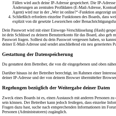
Fällen wird auch deine IP-Adresse gespeichert. Die IP-Adress
Änderungen an zentralen Profildaten (E-Mail-Adresse, Kontoa
Agent) wird nur in der „Wer ist online?“-Funktion angezeigt un
Schließlich erfordern einzelne Funktionen des Boards, dass w
explizit von dir gesetzte Lesezeichen oder Benachrichtigungsfu
Dein Passwort wird mit einer Einwege-Verschlüsselung (Hash) gespeich
ist dein Schlüssel zu deinem Benutzerkonto für das Board, also geh m
Passwort fragen. Solltest du dein Passwort vergessen haben, so kan
deiner E-Mail-Adresse und sendet anschließend ein neu generiertes P
Gestattung der Datenspeicherung
Du gestattest dem Betreiber, die von dir eingegebenen und oben nähe
Darüber hinaus ist der Betreiber berechtigt, im Rahmen einer Intere
deiner IP-Adresse und der von deinem Browser übermittelter Browser
Regelungen bezüglich der Weitergabe deiner Daten
Zweck eines Boards ist es, einen Austausch mit anderen Personen zu er
sein können. Der Betreiber kann jedoch festlegen, dass einzelne Infor
Fragen dazu hast, suche nach entsprechenden Informationen im Forum 
Personen (Administratoren) zugänglich.