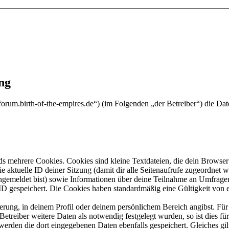
ng
w.forum.birth-of-the-empires.de“) (im Folgenden „der Betreiber“) die
s mehrere Cookies. Cookies sind kleine Textdateien, die dein Browser 
ie aktuelle ID deiner Sitzung (damit dir alle Seitenaufrufe zugeordnet
angemeldet bist) sowie Informationen über deine Teilnahme an Umfragen
ID gespeichert. Die Cookies haben standardmäßig eine Gültigkeit von e
ierung, in deinem Profil oder deinem persönlichem Bereich angibst. Für
reiber weitere Daten als notwendig festgelegt wurden, so ist dies für 
 werden die dort eingegebenen Daten ebenfalls gespeichert. Gleiches gi