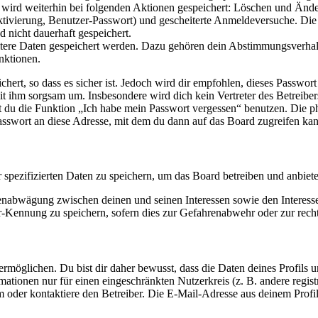
e wird weiterhin bei folgenden Aktionen gespeichert: Löschen und Änd
ktivierung, Benutzer-Passwort) und gescheiterte Anmeldeversuche. D
d nicht dauerhaft gespeichert.
eitere Daten gespeichert werden. Dazu gehören dein Abstimmungsverhal
nktionen.
ert, so dass es sicher ist. Jedoch wird dir empfohlen, dieses Passwor
it ihm sorgsam um. Insbesondere wird dich kein Vertreter des Betreibe
nst du die Funktion „Ich habe mein Passwort vergessen“ benutzen. Di
asswort an diese Adresse, mit dem du dann auf das Board zugreifen kan
r spezifizierten Daten zu speichern, um das Board betreiben und anbiet
ssenabwägung zwischen deinen und seinen Interessen sowie den Interes
-Kennung zu speichern, sofern dies zur Gefahrenabwehr oder zur recht
möglichen. Du bist dir daher bewusst, dass die Daten deines Profils und
mationen nur für einen eingeschränkten Nutzerkreis (z. B. andere regist
oder kontaktiere den Betreiber. Die E-Mail-Adresse aus deinem Profil 