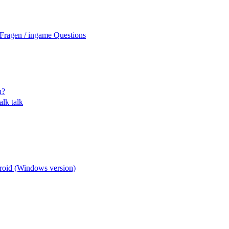
Fragen / ingame Questions
h?
alk talk
oid (Windows version)