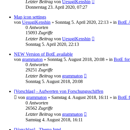
Letzter Beitrag
von
UesugiKenshin
Donnerstag 23. April 2020, 07:27
Map icon settings
von
UesugiKenshin
»
Sonntag 5. April 2020, 22:13
» in
BotE A
0
Antworten
15093
Zugriffe
Letzter Beitrag
von
UesugiKenshin
Sonntag 5. April 2020, 22:13
NEW Version of BotE available
von
grammaton
»
Sonntag 5. August 2018, 20:08
» in
BotE for
0
Antworten
29251
Zugriffe
Letzter Beitrag
von
grammaton
Sonntag 5. August 2018, 20:08
[Vorschlag] - Aufwerten von Forschungsschiffen
von
grammaton
»
Samstag 4. August 2018, 16:11
» in
BotE f
0
Antworten
26562
Zugriffe
Letzter Beitrag
von
grammaton
Samstag 4. August 2018, 16:11
[Vorschlag] - Thema Intel