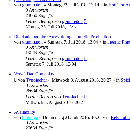
von
grammaton
»
Montag 23. Juli 2018, 13:14
» in
BotE for An
0
Antworten
23060
Zugriffe
Letzter Beitrag
von
grammaton
Montag 23. Juli 2018, 13:14
Blockade und ihre Auswirkungen auf die Produktion
von
grammaton
»
Samstag 7. Juli 2018, 13:04
» in
ingame Frag
0
Antworten
19549
Zugriffe
Letzter Beitrag
von
grammaton
Samstag 7. Juli 2018, 13:04
Vorschläge Gameplay
von
Tynofachar
»
Mittwoch 3. August 2016, 20:27
» in
Spie
0
Antworten
26684
Zugriffe
Letzter Beitrag
von
Tynofachar
Mittwoch 3. August 2016, 20:27
Availability
von
blotunga
»
Donnerstag 21. Juli 2016, 10:25
» in
Bekanntm
0
Antworten
20634
Zugriffe