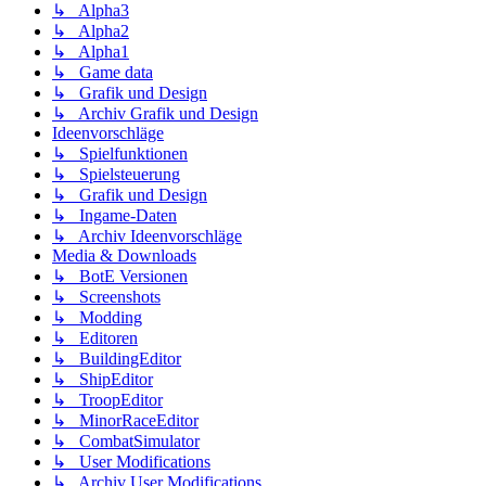
↳ Alpha3
↳ Alpha2
↳ Alpha1
↳ Game data
↳ Grafik und Design
↳ Archiv Grafik und Design
Ideenvorschläge
↳ Spielfunktionen
↳ Spielsteuerung
↳ Grafik und Design
↳ Ingame-Daten
↳ Archiv Ideenvorschläge
Media & Downloads
↳ BotE Versionen
↳ Screenshots
↳ Modding
↳ Editoren
↳ BuildingEditor
↳ ShipEditor
↳ TroopEditor
↳ MinorRaceEditor
↳ CombatSimulator
↳ User Modifications
↳ Archiv User Modifications