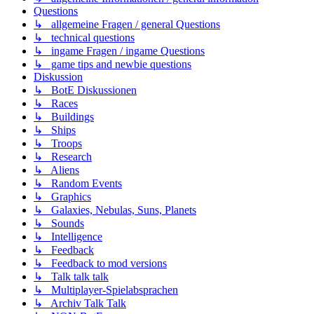
Questions
↳ allgemeine Fragen / general Questions
↳ technical questions
↳ ingame Fragen / ingame Questions
↳ game tips and newbie questions
Diskussion
↳ BotE Diskussionen
↳ Races
↳ Buildings
↳ Ships
↳ Troops
↳ Research
↳ Aliens
↳ Random Events
↳ Graphics
↳ Galaxies, Nebulas, Suns, Planets
↳ Sounds
↳ Intelligence
↳ Feedback
↳ Feedback to mod versions
↳ Talk talk talk
↳ Multiplayer-Spielabsprachen
↳ Archiv Talk Talk