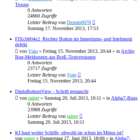
Troops
0
Antworten
24660
Zugriffe
Letzter Beitrag
von
Dennis0078
Sonntag 17. November 2013, 17:53
FIXcb004e2_Rechter Button im Imperiums- und Intelmenü
defekt
von
Vuto
»
Freitag 15. November 2013, 20:44
» in
Archiv
Bug-Meldungen aus BotE-Testversionen
0
Antworten
23717
Zugriffe
Letzter Beitrag
von
Vuto
Freitag 15. November 2013, 20:44
DiploBottomView - Schrift gestaucht
von
rainer
»
Samstag 20. Juli 2013, 10:11
» in
Alpha7-Bugs
0
Antworten
23988
Zugriffe
Letzter Beitrag
von
rainer
Samstag 20. Juli 2013, 10:11
KI baut weiter Schiffe, obwohl sie schon im Minus ist?
von
rainer
»
Donnerstag 27. Juni 2013, 18:06
» in
Alpha7-