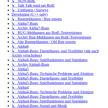
↳ NON-BotE
↳ Talk Talk rund um BotE
↳ Umfragen / Surveys
Developing (C++ only)
↳ Bugmeldungen / Bug reports
↳ Alpha7-Bugs
↳ Archiv Alpha7-Bugs
↳ BUG-Meldungen aus BotE-Testversionen
↳ Archiv Bug-Meldungen aus BotE-Testversionen
↳ Alte Bugmeldungen / Old Bug reports
↳ Alpha6
↳ Alpha6-Bugs: Darstellungs- und Textfehler (alle nach
Archiv verschoben)
↳ Alpha6-Bugs: Spielfunktionen und Spieldaten
↳ Archiv Alpha6-Bugs
↳ Alpha5
↳ Alpha5-Bugs: Technische Probleme und Abstürze
↳ Alpha5-Bugs: Darstellungs- und Textfehler
↳ Alpha5-Bugs: Spielfunktionen und Spieldaten
↳ Alpha4
↳ Alpha4-Bugs: Technische Probleme und Abstürze
↳ Alpha4-Bugs: Darstellungs- und Textfehler
↳ Alpha4-Bugs: Spielfunktionen und Spieldaten
↳ Alpha4-Bugs: Sound und Musik