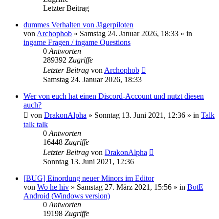
Letzter Beitrag
dummes Verhalten von Jägerpiloten
von
Archophob
»
Samstag 24. Januar 2026, 18:33
» in
ingame Fragen / ingame Questions
0
Antworten
289392
Zugriffe
Letzter Beitrag
von
Archophob
Samstag 24. Januar 2026, 18:33
Wer von euch hat einen Discord-Account und nutzt diesen
auch?
von
DrakonAlpha
»
Sonntag 13. Juni 2021, 12:36
» in
Talk
talk talk
0
Antworten
16448
Zugriffe
Letzter Beitrag
von
DrakonAlpha
Sonntag 13. Juni 2021, 12:36
[BUG] Einordung neuer Minors im Editor
von
Wo he hiv
»
Samstag 27. März 2021, 15:56
» in
BotE
Android (Windows version)
0
Antworten
19198
Zugriffe