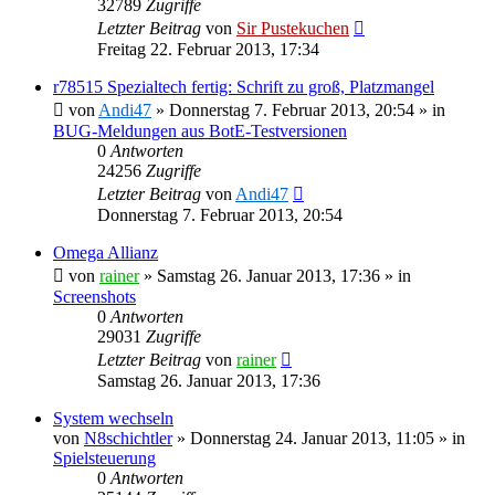
32789
Zugriffe
Letzter Beitrag
von
Sir Pustekuchen
Freitag 22. Februar 2013, 17:34
r78515 Spezialtech fertig: Schrift zu groß, Platzmangel
von
Andi47
»
Donnerstag 7. Februar 2013, 20:54
» in
BUG-Meldungen aus BotE-Testversionen
0
Antworten
24256
Zugriffe
Letzter Beitrag
von
Andi47
Donnerstag 7. Februar 2013, 20:54
Omega Allianz
von
rainer
»
Samstag 26. Januar 2013, 17:36
» in
Screenshots
0
Antworten
29031
Zugriffe
Letzter Beitrag
von
rainer
Samstag 26. Januar 2013, 17:36
System wechseln
von
N8schichtler
»
Donnerstag 24. Januar 2013, 11:05
» in
Spielsteuerung
0
Antworten