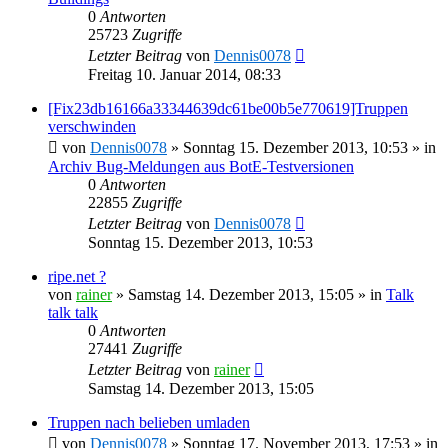
0
Antworten
25723
Zugriffe
Letzter Beitrag
von
Dennis0078
Freitag 10. Januar 2014, 08:33
[Fix23db16166a33344639dc61be00b5e770619]Truppen
verschwinden
von
Dennis0078
»
Sonntag 15. Dezember 2013, 10:53
» in
Archiv Bug-Meldungen aus BotE-Testversionen
0
Antworten
22855
Zugriffe
Letzter Beitrag
von
Dennis0078
Sonntag 15. Dezember 2013, 10:53
ripe.net ?
von
rainer
»
Samstag 14. Dezember 2013, 15:05
» in
Talk
talk talk
0
Antworten
27441
Zugriffe
Letzter Beitrag
von
rainer
Samstag 14. Dezember 2013, 15:05
Truppen nach belieben umladen
von
Dennis0078
»
Sonntag 17. November 2013, 17:53
» in