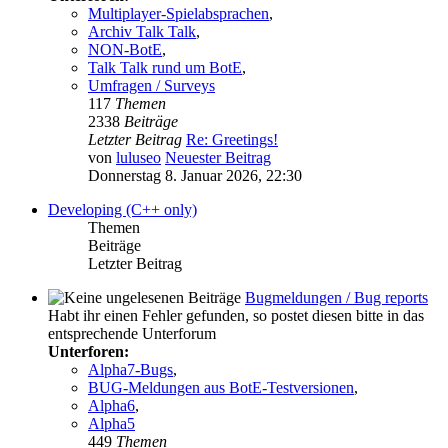
Multiplayer-Spielabsprachen
,
Archiv Talk Talk
,
NON-BotE
,
Talk Talk rund um BotE
,
Umfragen / Surveys
117
Themen
2338
Beiträge
Letzter Beitrag
Re: Greetings!
von
luluseo
Neuester Beitrag
Donnerstag 8. Januar 2026, 22:30
Developing (C++ only)
Themen
Beiträge
Letzter Beitrag
Bugmeldungen / Bug reports
Habt ihr einen Fehler gefunden, so postet diesen bitte in das
entsprechende Unterforum
Unterforen:
Alpha7-Bugs
,
BUG-Meldungen aus BotE-Testversionen
,
Alpha6
,
Alpha5
449
Themen