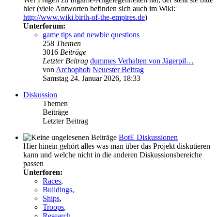
hier (viele Antworten befinden sich auch im Wiki:
http://www.wiki.birth-of-the-empires.de
)
Unterforum:
game tips and newbie questions
258
Themen
3016
Beiträge
Letzter Beitrag
dummes Verhalten von Jägerpil…
von
Archophob
Neuester Beitrag
Samstag 24. Januar 2026, 18:33
Diskussion
Themen
Beiträge
Letzter Beitrag
BotE Diskussionen
Hier hinein gehört alles was man über das Projekt diskutieren
kann und welche nicht in die anderen Diskussionsbereiche
passen
Unterforen:
Races
,
Buildings
,
Ships
,
Troops
,
Research
,