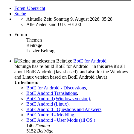
Foren-Übersicht
Suche
Aktuelle Zeit: Sonntag 9. August 2026, 05:28
Alle Zeiten sind
UTC+01:00
Forum
Themen
Beiträge
Letzter Beitrag
BotE for Android
blotunga has re-build BotE for Android - in this area it's all
about BotE Android (Java-based), and also for the Windows
and Linux version based on BotE Android (Java)
Unterforen:
BotE for Android - Discussions
,
BotE Android Translations
,
BotE Android (Windows version)
,
BotE Android (Linux)
,
BotE Android - Questions and Answers
,
BotE Android - Modding
,
BotE Android - User Mods (all OS )
146
Themen
5152
Beiträge