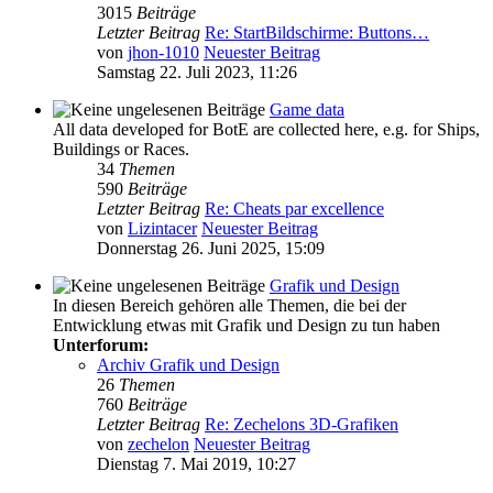
3015
Beiträge
Letzter Beitrag
Re: StartBildschirme: Buttons…
von
jhon-1010
Neuester Beitrag
Samstag 22. Juli 2023, 11:26
Game data
All data developed for BotE are collected here, e.g. for Ships,
Buildings or Races.
34
Themen
590
Beiträge
Letzter Beitrag
Re: Cheats par excellence
von
Lizintacer
Neuester Beitrag
Donnerstag 26. Juni 2025, 15:09
Grafik und Design
In diesen Bereich gehören alle Themen, die bei der
Entwicklung etwas mit Grafik und Design zu tun haben
Unterforum:
Archiv Grafik und Design
26
Themen
760
Beiträge
Letzter Beitrag
Re: Zechelons 3D-Grafiken
von
zechelon
Neuester Beitrag
Dienstag 7. Mai 2019, 10:27