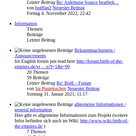
Letzter Beitrag
Re: Anleitung Source bearbeit…
von
botffan2
Neuester Beitrag
Freitag 4. November 2022, 22:42
Information
Themen
Beiträge
Letzter Beitrag
Bekanntmachungen /
Announcements
for English forum just read here
http://forum.birth-of-the-
empires.de/vi ... p?f=1&t=99
20
Themen
59
Beiträge
Letzter Beitrag
Re: BotE - Forum
von
Sir Pustekuchen
Neuester Beitrag
Sonntag 31. Januar 2021, 11:17
allgemeine Informationen /
general information
Hier gibt es allgemeine Informationen zum Projekt (weitere
Infos befinden sich auch im Wiki:
http://www.wiki.birth-of-
the-empires.de
)
7
Themen