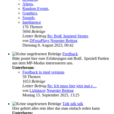
Aliens
,
Random Events
,
Graphics
,
Sounds
,
Intelligence
176
Themen
5694
Beiträge
Letzter Beitrag
Re: BotE Inspired Stories
von
DFuxaPlays
Neuester Beitrag
Dienstag 8. August 2023, 00:42
Feedback
Bitte postet hier eure Erfahrungen mit BotE. Speziell Partien
aus dem MP-Modus interessieren uns.
Unterforum:
Feedback to mod versions
59
Themen
1653
Beiträge
Letzter Beitrag
Re: Ich muss hier jetzt mal e…
von
Lizintacer
Neuester Beitrag
Montag 15. September 2025, 13:25
Talk talk talk
Hier gehört alles rein über das man einfach reden kann
Unterforen: