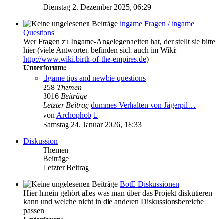
Beitrag
Dienstag 2. Dezember 2025, 06:29
ingame Fragen / ingame
Questions
Wer Fragen zu Ingame-Angelegenheiten hat, der stellt sie bitte
hier (viele Antworten befinden sich auch im Wiki:
http://www.wiki.birth-of-the-empires.de
)
Unterforum:
game tips and newbie questions
258
Themen
3016
Beiträge
Letzter Beitrag
dummes Verhalten von Jägerpil…
Neuester
von
Archophob
Beitrag
Samstag 24. Januar 2026, 18:33
Diskussion
Themen
Beiträge
Letzter Beitrag
BotE Diskussionen
Hier hinein gehört alles was man über das Projekt diskutieren
kann und welche nicht in die anderen Diskussionsbereiche
passen