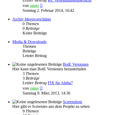
Letzter Beitrag
Re: Verteidigungsübersicht
Neuester
von
rainer
Beitrag
Sonntag 2. Februar 2014, 16:42
Archiv Ideenvorschläge
0
Themen
0
Beiträge
Keine Beiträge
Media & Downloads
Themen
Beiträge
Letzter Beitrag
BotE Versionen
Hier kann man BotE Versionen herunterladen
3
Themen
3
Beiträge
Letzter Beitrag
FIX für Alpha7
Neuester
von
rainer
Beitrag
Samstag 9. März 2013, 14:36
Screenshots
Hier gibt es Screenies aus dem Projekt zu sehen
9
Themen