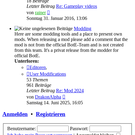
18
Beiträge
Letzter Beitrag
Re: Gameplay videos
Neuester
von
rainer
Beitrag
Sonntag 31. Januar 2016, 13:06
Modding
Here are some modding tools and a place to present own
mods. When releasing a mod please add a comment that the
mod is not from the official BotE-Team and is not created
from this team. It's a privat release from the modder for
official BotE.
Unterforen:
Editoren
,
User Modifications
53
Themen
961
Beiträge
Letzter Beitrag
Re: Mod 2024
Neuester
von
DrakonAlpha
Beitrag
Samstag 14. Juni 2025, 16:05
Anmelden
•
Registrieren
Benutzername:
Passwort: