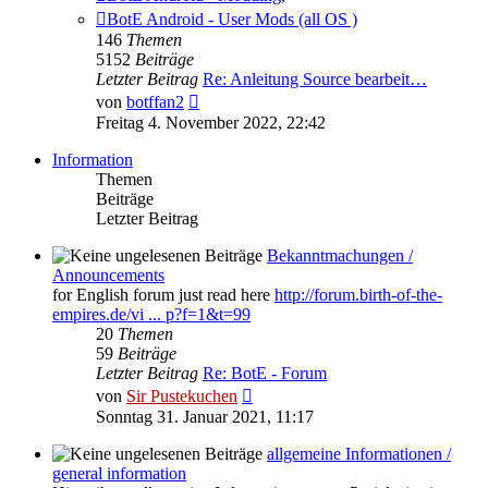
BotE Android - User Mods (all OS )
146
Themen
5152
Beiträge
Letzter Beitrag
Re: Anleitung Source bearbeit…
Neuester
von
botffan2
Beitrag
Freitag 4. November 2022, 22:42
Information
Themen
Beiträge
Letzter Beitrag
Bekanntmachungen /
Announcements
for English forum just read here
http://forum.birth-of-the-
empires.de/vi ... p?f=1&t=99
20
Themen
59
Beiträge
Letzter Beitrag
Re: BotE - Forum
Neuester
von
Sir Pustekuchen
Beitrag
Sonntag 31. Januar 2021, 11:17
allgemeine Informationen /
general information