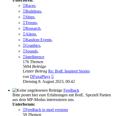
Unterforen:
Races
,
Buildings
,
Ships
,
Troops
,
Research
,
Aliens
,
Random Events
,
Graphics
,
Sounds
,
Intelligence
176
Themen
5694
Beiträge
Letzter Beitrag
Re: BotE Inspired Stories
Neuester
von
DFuxaPlays
Beitrag
Dienstag 8. August 2023, 00:42
Feedback
Bitte postet hier eure Erfahrungen mit BotE. Speziell Partien
aus dem MP-Modus interessieren uns.
Unterforum:
Feedback to mod versions
59
Themen