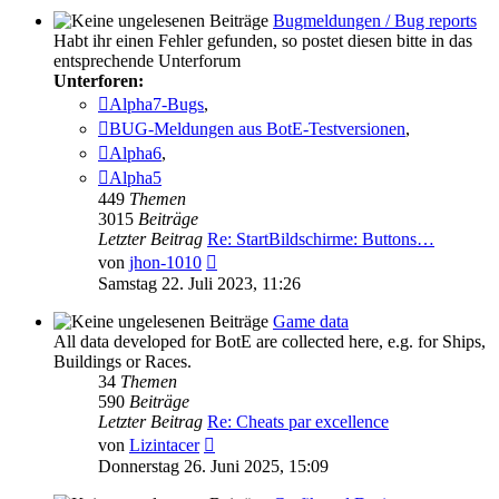
Bugmeldungen / Bug reports
Habt ihr einen Fehler gefunden, so postet diesen bitte in das
entsprechende Unterforum
Unterforen:
Alpha7-Bugs
,
BUG-Meldungen aus BotE-Testversionen
,
Alpha6
,
Alpha5
449
Themen
3015
Beiträge
Letzter Beitrag
Re: StartBildschirme: Buttons…
Neuester
von
jhon-1010
Beitrag
Samstag 22. Juli 2023, 11:26
Game data
All data developed for BotE are collected here, e.g. for Ships,
Buildings or Races.
34
Themen
590
Beiträge
Letzter Beitrag
Re: Cheats par excellence
Neuester
von
Lizintacer
Beitrag
Donnerstag 26. Juni 2025, 15:09