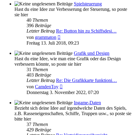
Spielsteuerung
Hast du eine Idee zur Verbesserung der Steuerung, so poste
sie hier
40
Themen
396
Beiträge
Letzter Beitrag
Re: Button hin zu Schiffsdesi…
Neuester
von
grammaton
Beitrag
Freitag 13. Juli 2018, 09:23
Grafik und Design
Hast du eine Idee, wie man eine Grafik oder das Design
verbessern könnte, so poste sie hier
31
Themen
403
Beiträge
Letzter Beitrag
Re: Die Grafikkarte funktioni…
Neuester
von
CamdenToy
Beitrag
Donnerstag 3. November 2022, 07:20
Ingame-Daten
Bezieht sich deine Idee auf irgendwelche Daten des Spiels,
z.B. Rasseneigenschaften, Schiffe, Truppen usw., so poste sie
bitte hier
37
Themen
429
Beiträge