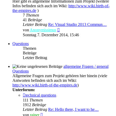
Hier gibt es allgemeine Informationen zum Projekt (weitere
Infos befinden sich auch im Wiki:
http://www.wiki.birth-of-
the-empires.de
)
7
Themen
41
Beiträge
Letzter Beitrag
Re: Visual Studio 2013 Commun…
Neuester
von
Anonymissimus
Beitrag
Sonntag 7. Dezember 2014, 15:46
Questions
Themen
Beiträge
Letzter Beitrag
allgemeine Fragen / general
Questions
Allgemeine Fragen zum Projekt gehören hier hinein (viele
Antworten befinden sich auch im Wiki:
http://www.wiki.birth-of-the-empires.de
)
Unterforum:
technical questions
111
Themen
1912
Beiträge
Letzter Beitrag
Re: Hello there, I want to he…
Neuester
von
rainer