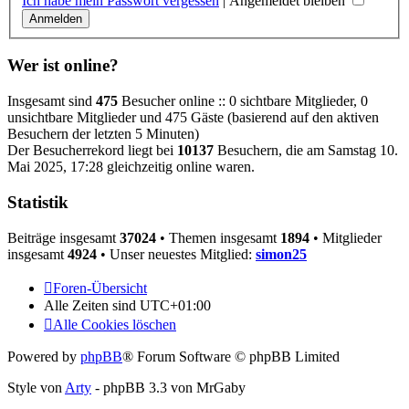
Ich habe mein Passwort vergessen
|
Angemeldet bleiben
Wer ist online?
Insgesamt sind
475
Besucher online :: 0 sichtbare Mitglieder, 0
unsichtbare Mitglieder und 475 Gäste (basierend auf den aktiven
Besuchern der letzten 5 Minuten)
Der Besucherrekord liegt bei
10137
Besuchern, die am Samstag 10.
Mai 2025, 17:28 gleichzeitig online waren.
Statistik
Beiträge insgesamt
37024
• Themen insgesamt
1894
• Mitglieder
insgesamt
4924
• Unser neuestes Mitglied:
simon25
Foren-Übersicht
Alle Zeiten sind
UTC+01:00
Alle Cookies löschen
Powered by
phpBB
® Forum Software © phpBB Limited
Style von
Arty
- phpBB 3.3 von MrGaby