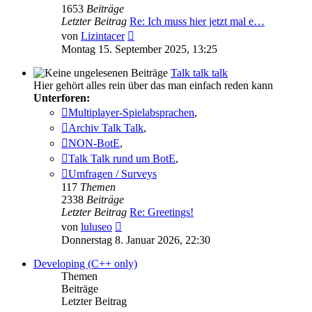
1653
Beiträge
Letzter Beitrag
Re: Ich muss hier jetzt mal e…
Neuester
von
Lizintacer
Beitrag
Montag 15. September 2025, 13:25
Talk talk talk
Hier gehört alles rein über das man einfach reden kann
Unterforen:
Multiplayer-Spielabsprachen
,
Archiv Talk Talk
,
NON-BotE
,
Talk Talk rund um BotE
,
Umfragen / Surveys
117
Themen
2338
Beiträge
Letzter Beitrag
Re: Greetings!
Neuester
von
luluseo
Beitrag
Donnerstag 8. Januar 2026, 22:30
Developing (C++ only)
Themen
Beiträge
Letzter Beitrag