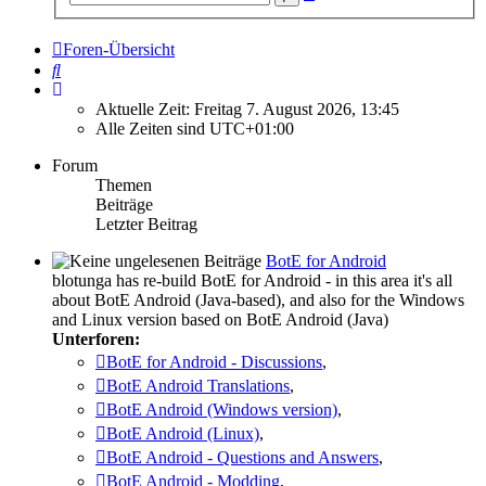
Suche
Foren-Übersicht
Suche
Aktuelle Zeit: Freitag 7. August 2026, 13:45
Alle Zeiten sind
UTC+01:00
Forum
Themen
Beiträge
Letzter Beitrag
BotE for Android
blotunga has re-build BotE for Android - in this area it's all
about BotE Android (Java-based), and also for the Windows
and Linux version based on BotE Android (Java)
Unterforen:
BotE for Android - Discussions
,
BotE Android Translations
,
BotE Android (Windows version)
,
BotE Android (Linux)
,
BotE Android - Questions and Answers
,
BotE Android - Modding
,