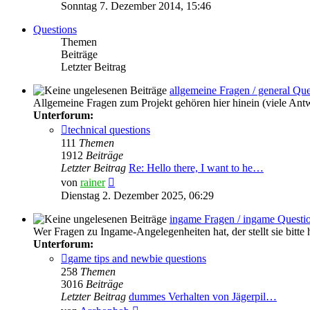
Beitrag
Sonntag 7. Dezember 2014, 15:46
Questions
Themen
Beiträge
Letzter Beitrag
allgemeine Fragen / general Que
Allgemeine Fragen zum Projekt gehören hier hinein (viele Ant
Unterforum:
technical questions
111
Themen
1912
Beiträge
Letzter Beitrag
Re: Hello there, I want to he…
Neuester
von
rainer
Beitrag
Dienstag 2. Dezember 2025, 06:29
ingame Fragen / ingame Questi
Wer Fragen zu Ingame-Angelegenheiten hat, der stellt sie bitte
Unterforum:
game tips and newbie questions
258
Themen
3016
Beiträge
Letzter Beitrag
dummes Verhalten von Jägerpil…
Neuester