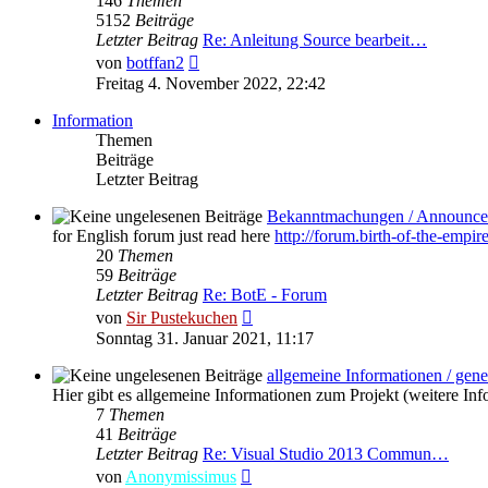
146
Themen
5152
Beiträge
Letzter Beitrag
Re: Anleitung Source bearbeit…
Neuester
von
botffan2
Beitrag
Freitag 4. November 2022, 22:42
Information
Themen
Beiträge
Letzter Beitrag
Bekanntmachungen / Announce
for English forum just read here
http://forum.birth-of-the-empir
20
Themen
59
Beiträge
Letzter Beitrag
Re: BotE - Forum
Neuester
von
Sir Pustekuchen
Beitrag
Sonntag 31. Januar 2021, 11:17
allgemeine Informationen / gene
Hier gibt es allgemeine Informationen zum Projekt (weitere Inf
7
Themen
41
Beiträge
Letzter Beitrag
Re: Visual Studio 2013 Commun…
Neuester
von
Anonymissimus