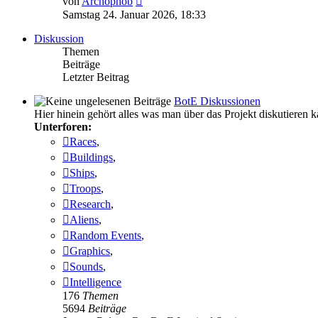
von
Archophob
Beitrag
Samstag 24. Januar 2026, 18:33
Diskussion
Themen
Beiträge
Letzter Beitrag
BotE Diskussionen
Hier hinein gehört alles was man über das Projekt diskutieren 
Unterforen:
Races
,
Buildings
,
Ships
,
Troops
,
Research
,
Aliens
,
Random Events
,
Graphics
,
Sounds
,
Intelligence
176
Themen
5694
Beiträge