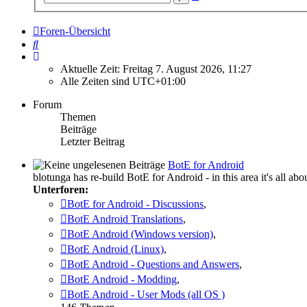
Suche
Foren-Übersicht
Suche
Aktuelle Zeit: Freitag 7. August 2026, 11:27
Alle Zeiten sind
UTC+01:00
Forum
Themen
Beiträge
Letzter Beitrag
BotE for Android
blotunga has re-build BotE for Android - in this area it's all
Unterforen:
BotE for Android - Discussions
,
BotE Android Translations
,
BotE Android (Windows version)
,
BotE Android (Linux)
,
BotE Android - Questions and Answers
,
BotE Android - Modding
,
BotE Android - User Mods (all OS )