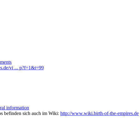
ments
es.de/vi ... p?f=1&t=99
ral information
os befinden sich auch im Wiki:
http://www.wiki.birth-of-the-empires.de