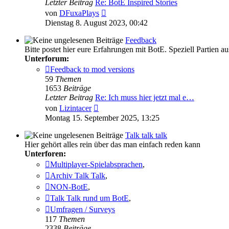
Letzter Beitrag
Re: BotE Inspired Stories
Neuester
von
DFuxaPlays
Beitrag
Dienstag 8. August 2023, 00:42
Feedback
Bitte postet hier eure Erfahrungen mit BotE. Speziell Partien 
Unterforum:
Feedback to mod versions
59
Themen
1653
Beiträge
Letzter Beitrag
Re: Ich muss hier jetzt mal e…
Neuester
von
Lizintacer
Beitrag
Montag 15. September 2025, 13:25
Talk talk talk
Hier gehört alles rein über das man einfach reden kann
Unterforen:
Multiplayer-Spielabsprachen
,
Archiv Talk Talk
,
NON-BotE
,
Talk Talk rund um BotE
,
Umfragen / Surveys
117
Themen
2338
Beiträge