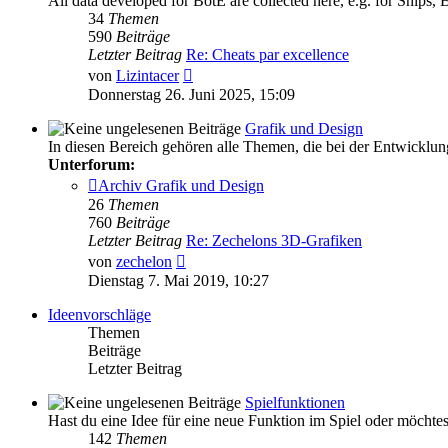
All data developed for BotE are collected here, e.g. for Ships, 
34
Themen
590
Beiträge
Letzter Beitrag
Re: Cheats par excellence
Neuester
von
Lizintacer
Beitrag
Donnerstag 26. Juni 2025, 15:09
Grafik und Design
In diesen Bereich gehören alle Themen, die bei der Entwicklu
Unterforum:
Archiv Grafik und Design
26
Themen
760
Beiträge
Letzter Beitrag
Re: Zechelons 3D-Grafiken
Neuester
von
zechelon
Beitrag
Dienstag 7. Mai 2019, 10:27
Ideenvorschläge
Themen
Beiträge
Letzter Beitrag
Spielfunktionen
Hast du eine Idee für eine neue Funktion im Spiel oder möchtest
142
Themen