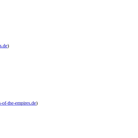
s.de
)
h-of-the-empires.de
)