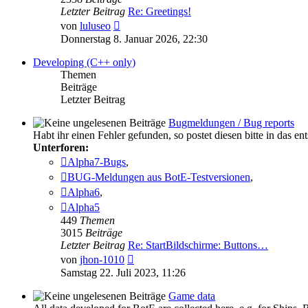
Letzter Beitrag
Re: Greetings!
Neuester
von
luluseo
Beitrag
Donnerstag 8. Januar 2026, 22:30
Developing (C++ only)
Themen
Beiträge
Letzter Beitrag
Bugmeldungen / Bug reports
Habt ihr einen Fehler gefunden, so postet diesen bitte in das 
Unterforen:
Alpha7-Bugs
,
BUG-Meldungen aus BotE-Testversionen
,
Alpha6
,
Alpha5
449
Themen
3015
Beiträge
Letzter Beitrag
Re: StartBildschirme: Buttons…
Neuester
von
jhon-1010
Beitrag
Samstag 22. Juli 2023, 11:26
Game data