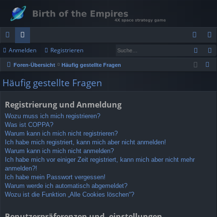
Such
Anmelden
Registrieren
ch
or
n
eg
S
Foren-Übersicht
Häufig gestellte Fragen
ne
en
m
ist
u
Häufig gestellte Fragen
llz
el
rie
c
h
ug
de
re
Registrierung und Anmeldung
e
rif
n
n
Wozu muss ich mich registrieren?
Was ist COPPA?
f
Warum kann ich mich nicht registrieren?
Ich habe mich registriert, kann mich aber nicht anmelden!
Warum kann ich mich nicht anmelden?
Ich habe mich vor einiger Zeit registriert, kann mich aber nicht mehr
anmelden?!
Ich habe mein Passwort vergessen!
Warum werde ich automatisch abgemeldet?
Wozu ist die Funktion „Alle Cookies löschen“?
Benutzerpräferenzen und -einstellungen