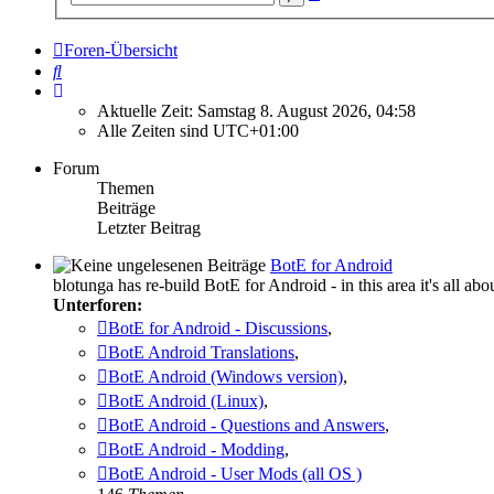
Suche
Foren-Übersicht
Suche
Aktuelle Zeit: Samstag 8. August 2026, 04:58
Alle Zeiten sind
UTC+01:00
Forum
Themen
Beiträge
Letzter Beitrag
BotE for Android
blotunga has re-build BotE for Android - in this area it's all
Unterforen:
BotE for Android - Discussions
,
BotE Android Translations
,
BotE Android (Windows version)
,
BotE Android (Linux)
,
BotE Android - Questions and Answers
,
BotE Android - Modding
,
BotE Android - User Mods (all OS )