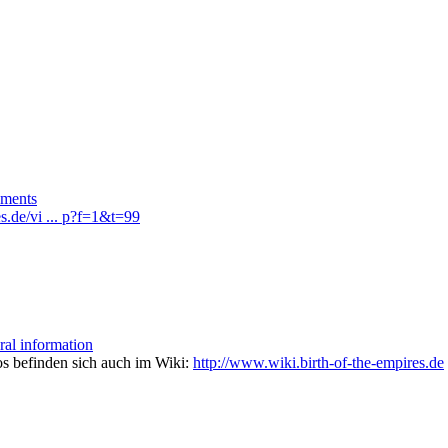
ments
es.de/vi ... p?f=1&t=99
ral information
os befinden sich auch im Wiki:
http://www.wiki.birth-of-the-empires.de