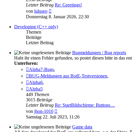
Letzter Beitrag
Re: Greetings!
Neuester
von
luluseo
Beitrag
Donnerstag 8. Januar 2026, 22:30
Developing (C++ only)
Themen
Beiträge
Letzter Beitrag
Bugmeldungen / Bug reports
Habt ihr einen Fehler gefunden, so postet diesen bitte in das 
Unterforen:
Alpha7-Bugs
,
BUG-Meldungen aus BotE-Testversionen
,
Alpha6
,
Alpha5
449
Themen
3015
Beiträge
Letzter Beitrag
Re: StartBildschirme: Buttons…
Neuester
von
jhon-1010
Beitrag
Samstag 22. Juli 2023, 11:26
Game data