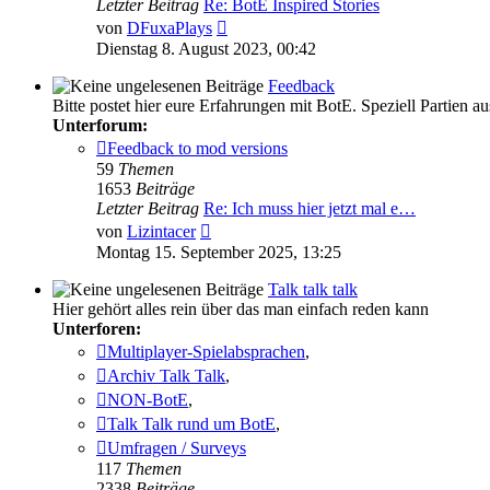
Letzter Beitrag
Re: BotE Inspired Stories
Neuester
von
DFuxaPlays
Beitrag
Dienstag 8. August 2023, 00:42
Feedback
Bitte postet hier eure Erfahrungen mit BotE. Speziell Partien 
Unterforum:
Feedback to mod versions
59
Themen
1653
Beiträge
Letzter Beitrag
Re: Ich muss hier jetzt mal e…
Neuester
von
Lizintacer
Beitrag
Montag 15. September 2025, 13:25
Talk talk talk
Hier gehört alles rein über das man einfach reden kann
Unterforen:
Multiplayer-Spielabsprachen
,
Archiv Talk Talk
,
NON-BotE
,
Talk Talk rund um BotE
,
Umfragen / Surveys
117
Themen
2338
Beiträge