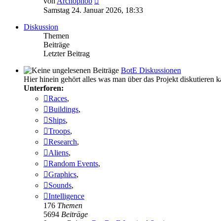
von
Archophob
Beitrag
Samstag 24. Januar 2026, 18:33
Diskussion
Themen
Beiträge
Letzter Beitrag
BotE Diskussionen
Hier hinein gehört alles was man über das Projekt diskutieren 
Unterforen:
Races
,
Buildings
,
Ships
,
Troops
,
Research
,
Aliens
,
Random Events
,
Graphics
,
Sounds
,
Intelligence
176
Themen
5694
Beiträge