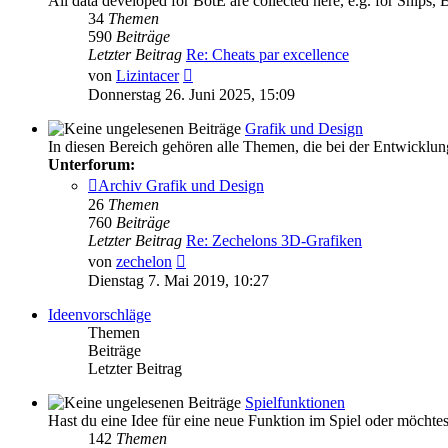
All data developed for BotE are collected here, e.g. for Ships, 
34
Themen
590
Beiträge
Letzter Beitrag
Re: Cheats par excellence
Neuester
von
Lizintacer
Beitrag
Donnerstag 26. Juni 2025, 15:09
Grafik und Design
In diesen Bereich gehören alle Themen, die bei der Entwicklu
Unterforum:
Archiv Grafik und Design
26
Themen
760
Beiträge
Letzter Beitrag
Re: Zechelons 3D-Grafiken
Neuester
von
zechelon
Beitrag
Dienstag 7. Mai 2019, 10:27
Ideenvorschläge
Themen
Beiträge
Letzter Beitrag
Spielfunktionen
Hast du eine Idee für eine neue Funktion im Spiel oder möchtest
142
Themen