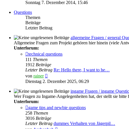
Beitrag
Sonntag 7. Dezember 2014, 15:46
Questions
Themen
Beiträge
Letzter Beitrag
allgemeine Fragen / general Que
Allgemeine Fragen zum Projekt gehören hier hinein (viele Ant
Unterforum:
technical questions
111
Themen
1912
Beiträge
Letzter Beitrag
Re: Hello there, I want to he…
Neuester
von
rainer
Beitrag
Dienstag 2. Dezember 2025, 06:29
ingame Fragen / ingame Questi
Wer Fragen zu Ingame-Angelegenheiten hat, der stellt sie bitte
Unterforum:
game tips and newbie questions
258
Themen
3016
Beiträge
Letzter Beitrag
dummes Verhalten von Jägerpil…
Neuester