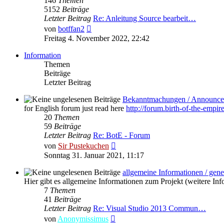
146
Themen
5152
Beiträge
Letzter Beitrag
Re: Anleitung Source bearbeit…
Neuester
von
botffan2
Beitrag
Freitag 4. November 2022, 22:42
Information
Themen
Beiträge
Letzter Beitrag
Bekanntmachungen / Announce
for English forum just read here
http://forum.birth-of-the-empir
20
Themen
59
Beiträge
Letzter Beitrag
Re: BotE - Forum
Neuester
von
Sir Pustekuchen
Beitrag
Sonntag 31. Januar 2021, 11:17
allgemeine Informationen / gene
Hier gibt es allgemeine Informationen zum Projekt (weitere Inf
7
Themen
41
Beiträge
Letzter Beitrag
Re: Visual Studio 2013 Commun…
Neuester
von
Anonymissimus