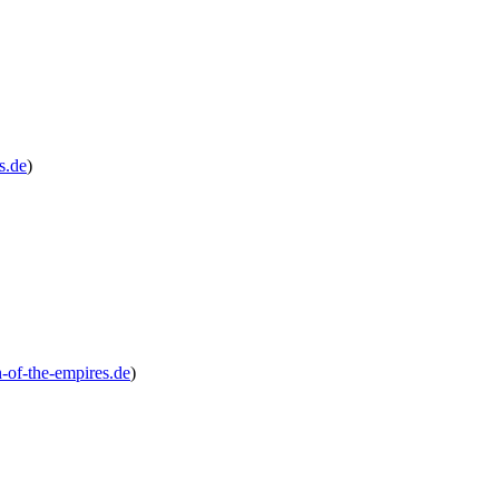
s.de
)
h-of-the-empires.de
)